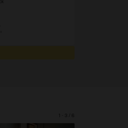
ck
n
re
1 - 3 / 6