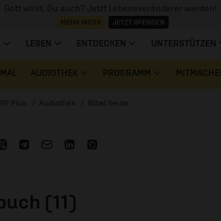
Gott wirkt. Du auch? Jetzt Lebensveränderer werden!
MEHR INFOS
JETZT SPENDEN
N
LESEN
ENTDECKEN
UNTERSTÜTZEN
 MAL
AUDIOTHEK
PROGRAMM
MITMACHE
RF Plus
Audiothek
Bibel heute
buch (11)