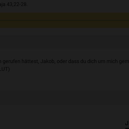
ja 43,22-28.
h gerufen hättest, Jakob, oder dass du dich um mich gemü
 LUT)
J