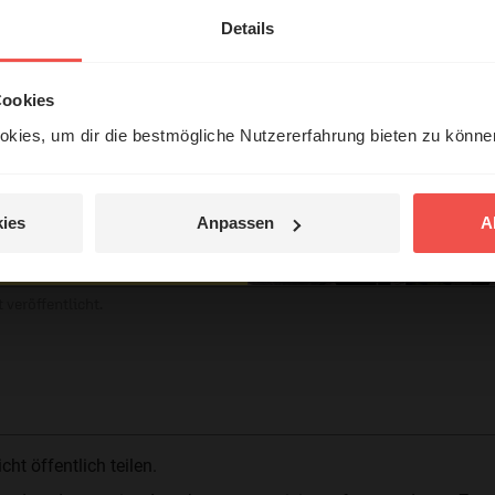
erleben unsere Hörerinnen
Details
tar
örer mit Gott ...
Cookies
kies, um dir die bestmögliche Nutzererfahrung bieten zu könn
Jetzt Geschichten
entdecken
ies
Anpassen
A
jetzt nicht.
© Ruth Schneider / ERF
 veröffentlicht.
t öffentlich teilen.