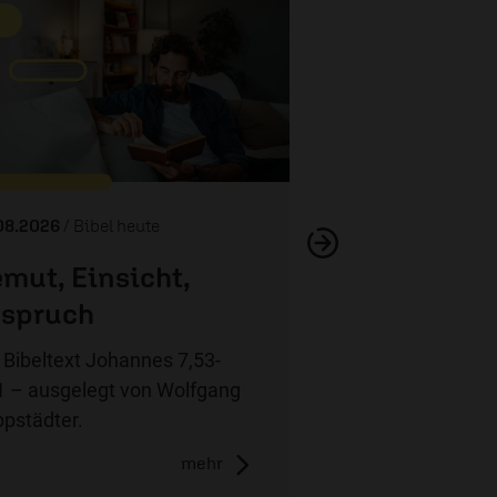
Wer ist J
08.2026
/ Bibel heute
mut, Einsicht,
spruch
 Bibeltext Johannes 7,53-
1 – ausgelegt von Wolfgang
pstädter.
mehr