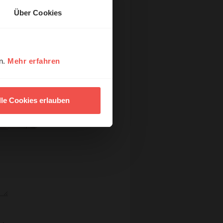
Über Cookies
en.
Mehr erfahren
lle Cookies erlauben