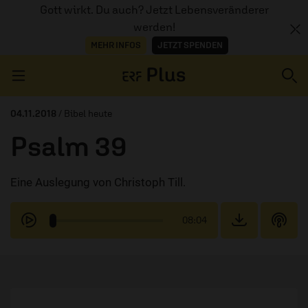
Gott wirkt. Du auch? Jetzt Lebensveränderer
werden!
MEHR INFOS
JETZT SPENDEN
Navigation überspringen
04.11.2018
/ Bibel heute
Psalm 39
ERZÄHL MAL
Eine Auslegung von Christoph Till.
AUDIOTHEK
PROGRAMM
08:04
MITMACHEN
PODCASTS
ÜBER