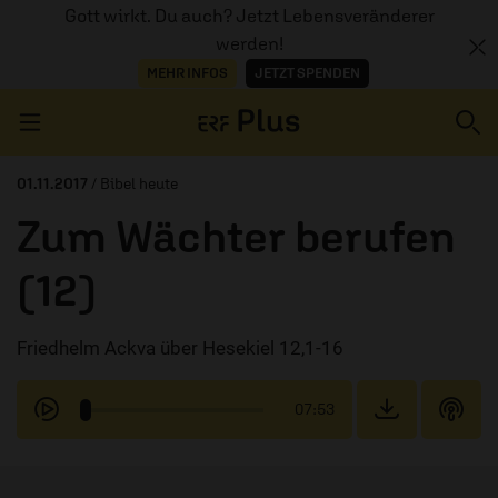
Gott wirkt. Du auch? Jetzt Lebensveränderer
werden!
MEHR INFOS
JETZT SPENDEN
Navigation überspringen
01.11.2017
/ Bibel heute
Zum Wächter berufen
ERZÄHL MAL
(12)
AUDIOTHEK
Friedhelm Ackva über Hesekiel 12,1-16
PROGRAMM
MITMACHEN
07:53
PODCASTS
ÜBER