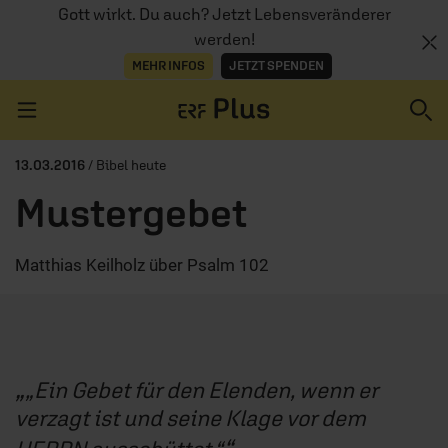
Gott wirkt. Du auch? Jetzt Lebensveränderer
werden!
MEHR INFOS
JETZT SPENDEN
Navigation überspringen
13.03.2016
/ Bibel heute
Mustergebet
ERZÄHL MAL
Matthias Keilholz über Psalm 102
AUDIOTHEK
PROGRAMM
MITMACHEN
„Ein Gebet für den Elenden, wenn er
PODCASTS
verzagt ist und seine Klage vor dem
ÜBER