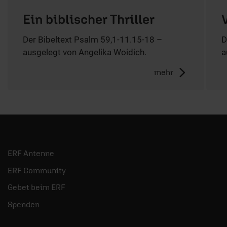
Ein biblischer Thriller
Der Bibeltext Psalm 59,1-11.15-18 –
D
ausgelegt von Angelika Woidich.
a
mehr
ERF Antenne
ERF Community
Gebet beim ERF
Spenden