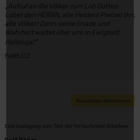
Aufruf an die Völker zum Lob Gottes:
Lobet den HERRN, alle Heiden! Preiset ihn,
alle Völker! Denn seine Gnade und
Wahrheit waltet über uns in Ewigkeit.
Halleluja!
Psalm 117
Newsletter abonnieren
Eine Auslegung zum Text der fortlaufenden Bibellese