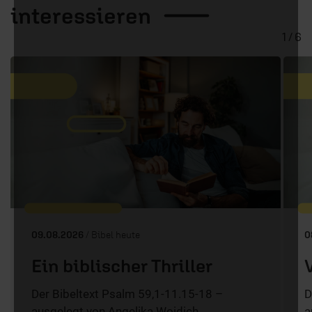
interessieren
1 / 6
09.08.2026
/ Bibel heute
0
Ein biblischer Thriller
Der Bibeltext Psalm 59,1-11.15-18 –
D
ausgelegt von Angelika Woidich.
a