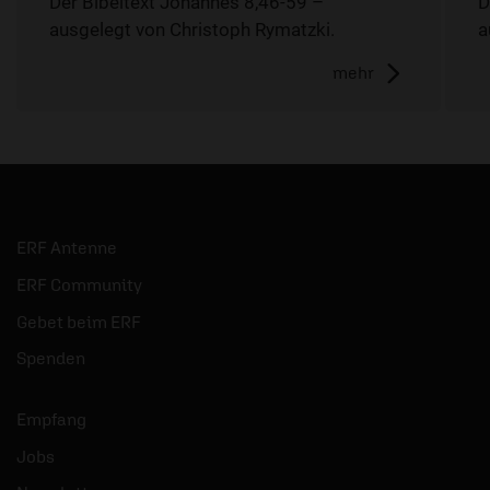
Der Bibeltext Johannes 8,46-59 –
D
ausgelegt von Christoph Rymatzki.
a
mehr
ERF Antenne
ERF Community
Gebet beim ERF
Spenden
Empfang
Jobs