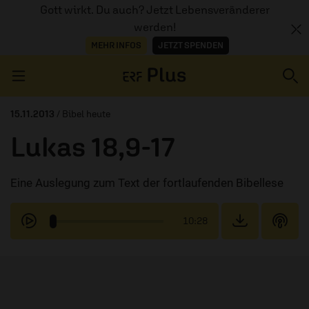
Gott wirkt. Du auch? Jetzt Lebensveränderer
werden!
MEHR INFOS
JETZT SPENDEN
Navigation überspringen
15.11.2013
/ Bibel heute
Lukas 18,9-17
ERZÄHL MAL
Eine Auslegung zum Text der fortlaufenden Bibellese
AUDIOTHEK
PROGRAMM
10:28
MITMACHEN
PODCASTS
ÜBER