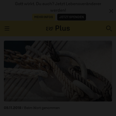
Gott wirkt. Du auch? Jetzt Lebensveränderer
werden!
MEHR INFOS
JETZT SPENDEN
Navigation überspringen
ERZÄHL MAL
AUDIOTHEK
PROGRAMM
MITMACHEN
© AngiePhotos /
istockphoto.com
PODCASTS
09.11.2018
/ Beim Wort genommen
ÜBER