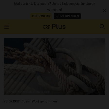
Gott wirkt. Du auch? Jetzt Lebensveränderer
werden!
MEHR INFOS
JETZT SPENDEN
Navigation überspringen
ERZÄHL MAL
AUDIOTHEK
PROGRAMM
MITMACHEN
© AngiePhotos /
istockphoto.com
PODCASTS
23.07.2021
/ Beim Wort genommen
ÜBER