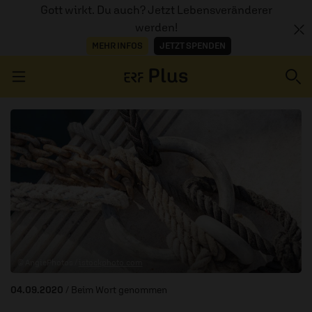
Gott wirkt. Du auch? Jetzt Lebensveränderer
werden!
MEHR INFOS
JETZT SPENDEN
Navigation überspringen
ERZÄHL MAL
AUDIOTHEK
PROGRAMM
MITMACHEN
© AngiePhotos /
istockphoto.com
PODCASTS
04.09.2020
/ Beim Wort genommen
ÜBER