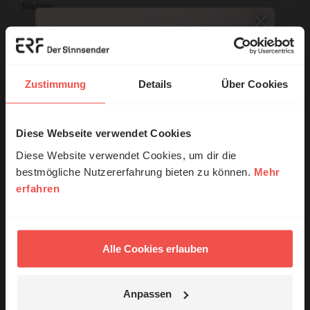
Name:
E-Mail:
Zustimmung
Details
Über Cookies
Die E-Mail-Adresse wird nicht veröffentlicht.
Kommentar:
Diese Webseite verwendet Cookies
© Ruth Schneider / ERF
Diese Website verwendet Cookies, um dir die
bestmögliche Nutzererfahrung bieten zu können.
Mehr
erfahren
Erzähl mal!
Meinen Kommentar nicht öffentlich teilen.
Das erleben unsere Hörerinnen und
Ich bin damit einverstanden, dass meine Angaben
Hörer mit Gott ...
anonymisiert erfasst und zum Zweck der
Alle Cookies erlauben
Verbesserung unseres Online-Angebots
ausgewertet werden. Es erfolgt keine Weitergabe
Ihrer Daten an Dritte. Näheres siehe
Anpassen