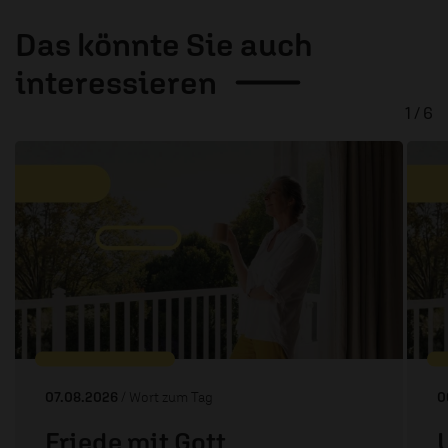
Das könnte Sie auch
interessieren
1 / 6
07.08.2026
/ Wort zum Tag
0
Friede mit Gott