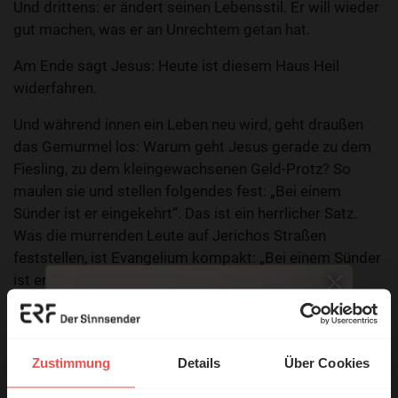
Und drittens: er ändert seinen Lebensstil. Er will wieder
gut machen, was er an Unrechtem getan hat.
Am Ende sagt Jesus: Heute ist diesem Haus Heil
widerfahren.
Und während innen ein Leben neu wird, geht draußen
das Gemurmel los: Warum geht Jesus gerade zu dem
Fiesling, zu dem kleingewachsenen Geld-Protz? So
maulen sie und stellen folgendes fest: „Bei einem
Sünder ist er eingekehrt“. Das ist ein herrlicher Satz.
Was die murrenden Leute auf Jerichos Straßen
feststellen, ist Evangelium kompakt: „Bei einem Sünder
ist er eingekehrt“ – Gott sei Dank! Dazu ist Jesus
gekommen.
Prälat Ulrich Mack
Zustimmung
Details
Über Cookies