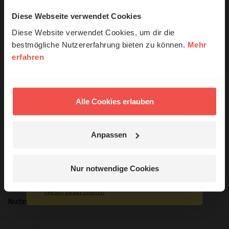
Diese Webseite verwendet Cookies
© Ruth Schneider / ERF
Diese Website verwendet Cookies, um dir die
bestmögliche Nutzererfahrung bieten zu können.
Mehr
erfahren
Erzähl mal!
Das erleben unsere Hörerinnen und
Hörer mit Gott ...
Alle Cookies erlauben
© privat
Anpassen
Sie möchten noch tiefer in die Bibel eintauchen? Wir
empfehlen unsere Sendereihe:
Jetzt Geschichten
entdecken
Nur notwendige Cookies
Anstoß
Nein, jetzt nicht.
Nutzungsrechte