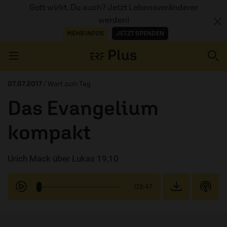
Gott wirkt. Du auch? Jetzt Lebensveränderer
werden!
MEHR INFOS
JETZT SPENDEN
Navigation überspringen
07.07.2017
/ Wort zum Tag
Das Evangelium
ERZÄHL MAL
kompakt
AUDIOTHEK
Urich Mack über Lukas 19,10
PROGRAMM
MITMACHEN
03:47
PODCASTS
ÜBER