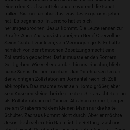
einen den Kopf schütteln, andere wütend die Faust
ballen. Sie murren über das, was Jesus gerade getan
hat. Es begann so: In Jericho hat es sich
herumgesprochen: Jesus kommt. Die Leute rennen zur
Straße. Auch Zachäus ist dabei, von Beruf Oberzöllner.
Seine Gestalt war klein, sein Vermögen groß. Er hatte
nämlich von der römischen Besatzungsmacht eine
Zollstation gepachtet. Dafür musste er den Römern
Geld geben. Wie viel er darüber hinaus einnahm, blieb
seine Sache. Darum konnte er den Durchreisenden an
der wichtigen Zollstation im Jordantal reichlich Zoll
abknöpfen. Das machte zwar sein Konto größer, aber
sein Ansehen kleiner bei den Leuten. Sie verachteten ihn
als Kollaborateur und Gauner. Als Jesus kommt, zeigen
sie am Straßenrand dem kleinen Mann nur die kalte
Schulter. Zachäus kommt nicht durch. Aber er möchte
Jesus doch sehen. Ein Baum ist die Rettung. Zachäus
steigt hinauf. Da oben hat er einen guten Ausblick. Dass