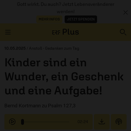
Gott wirkt. Du auch? Jetzt Lebensveränderer
werden!
MEHR INFOS
JETZT SPENDEN
Navigation überspringen
10.05.2025
/ Anstoß - Gedanken zum Tag
Kinder sind ein
ERZÄHL MAL
Wunder, ein Geschenk
AUDIOTHEK
und eine Aufgabe!
PROGRAMM
MITMACHEN
Bernd Kortmann zu Psalm 127,3
PODCASTS
02:24
ÜBER