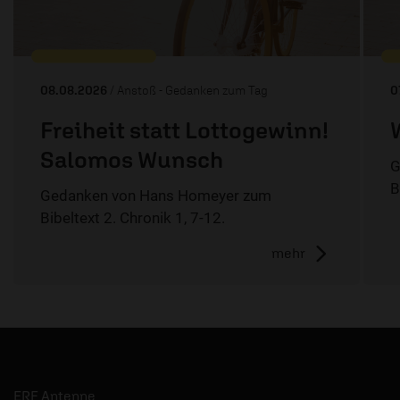
08.08.2026
/ Anstoß - Gedanken zum Tag
0
Freiheit statt Lottogewinn!
Salomos Wunsch
G
B
Gedanken von Hans Homeyer zum
Bibeltext 2. Chronik 1, 7-12.
mehr
ERF Antenne