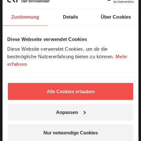
Wort zum Tag
Zustimmung
Details
Über Cookies
Nutzungsrechte
Diese Webseite verwendet Cookies
© Ruth Schneider / ERF
Diese Website verwendet Cookies, um dir die
bestmögliche Nutzererfahrung bieten zu können.
Mehr
erfahren
Erzähl mal!
Ihr Kommentar
Das erleben unsere Hörerinnen und
Hörer mit Gott ...
Alle Cookies erlauben
Name:
Anpassen
Jetzt Geschichten
E-Mail:
entdecken
Nur notwendige Cookies