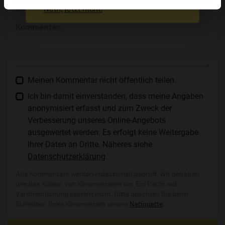
Die E-Mail-Adresse wird nicht veröffentlicht.
Nein, jetzt nicht.
Kommentar:
Meinen Kommentar nicht öffentlich teilen.
Ich bin damit einverstanden, dass meine Angaben
anonymisiert erfasst und zum Zweck der
Verbesserung unseres Online-Angebots
ausgewertet werden. Es erfolgt keine Weitergabe
Ihrer Daten an Dritte. Näheres siehe
Datenschutzerklärung
.
Alle Kommentare werden redaktionell geprüft. Wir behalten
uns das Kürzen von Kommentaren vor. Ein Recht auf
Veröffentlichung besteht nicht. Bitte beachten Sie beim
Schreiben Ihres Kommentars unsere
Netiquette
.