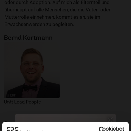
oder durch Adoption. Auf mich als Elternteil und
überhaupt auf alle Menschen, die die Vater- oder
Mutterrolle einnehmen, kommt es an, sie im
Erwachsenwerden zu begleiten.
Bernd Kortmann
© ERF
Unit Lead People
Sie möchten noch tiefer in die Bibel eintauchen? Wir
empfehlen unsere Sendereihe: