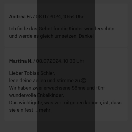
Andrea Fr.
/
08.07.2024, 10:54 Uhr
Ich finde das Gebet für die Kinder wunderschön
und werde es gleich umsetzen. Danke!
Martina N.
/
08.07.2024, 10:39 Uhr
Lieber Tobias Schier,
lese deine Zeilen und stimme zu.👏
Wir haben zwei erwachsene Söhne und fünf
wundervolle Enkelkinder.
Das wichtigste, was wir mitgeben können, ist, dass
sie ein fest
…
mehr