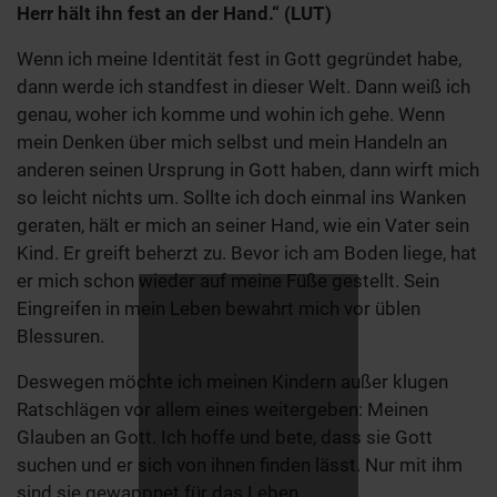
Herr hält ihn fest an der Hand.“ (LUT)
Wenn ich meine Identität fest in Gott gegründet habe,
dann werde ich standfest in dieser Welt. Dann weiß ich
genau, woher ich komme und wohin ich gehe. Wenn
mein Denken über mich selbst und mein Handeln an
anderen seinen Ursprung in Gott haben, dann wirft mich
so leicht nichts um. Sollte ich doch einmal ins Wanken
geraten, hält er mich an seiner Hand, wie ein Vater sein
Kind. Er greift beherzt zu. Bevor ich am Boden liege, hat
er mich schon wieder auf meine Füße gestellt. Sein
Eingreifen in mein Leben bewahrt mich vor üblen
Blessuren.
Deswegen möchte ich meinen Kindern außer klugen
Ratschlägen vor allem eines weitergeben: Meinen
Glauben an Gott. Ich hoffe und bete, dass sie Gott
suchen und er sich von ihnen finden lässt. Nur mit ihm
sind sie gewappnet für das Leben.