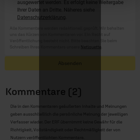
ausgewertet werden. Es erfolgt keine Weitergabe
Ihrer Daten an Dritte. Näheres siehe
Datenschutzerklärung
.
Alle Kommentare werden redaktionell geprüft. Wir behalten
uns das Kürzen von Kommentaren vor. Ein Recht auf
Veröffentlichung besteht nicht. Bitte beachten Sie beim
Schreiben Ihres Kommentars unsere
Netiquette
.
Absenden
Kommentare (2)
Die in den Kommentaren geäußerten Inhalte und Meinungen
geben ausschließlich die persönliche Meinung der jeweiligen
Verfasser wieder. Der ERF übernimmt keine Gewähr für die
Richtigkeit, Vollständigkeit oder Rechtmäßigkeit der von
Nutzern veröffentlichten Kommentare.