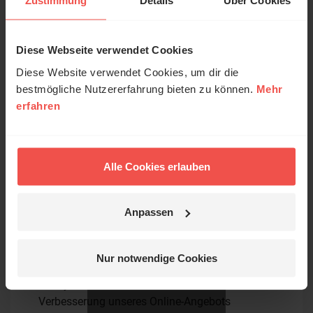
Zustimmung
Details
Über Cookies
Name:
Diese Webseite verwendet Cookies
© Ruth Schneider / ERF
Diese Website verwendet Cookies, um dir die
bestmögliche Nutzererfahrung bieten zu können.
Mehr
E-Mail:
erfahren
Erzähl mal!
Das erleben unsere Hörerinnen und
Die E-Mail-Adresse wird nicht veröffentlicht.
Hörer mit Gott ...
Alle Cookies erlauben
Kommentar:
Anpassen
Jetzt Geschichten
Meinen Kommentar nicht öffentlich teilen.
entdecken
Nur notwendige Cookies
Ich bin damit einverstanden, dass meine Angaben
anonymisiert erfasst und zum Zweck der
Nein, jetzt nicht.
Verbesserung unseres Online-Angebots