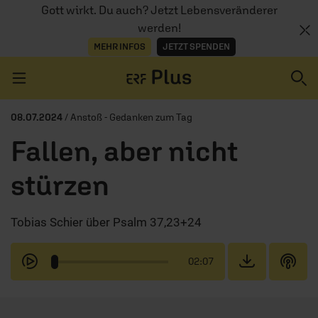
Gott wirkt. Du auch? Jetzt Lebensveränderer
werden!
MEHR INFOS
JETZT SPENDEN
Navigation überspringen
08.07.2024
/ Anstoß - Gedanken zum Tag
Fallen, aber nicht
ERZÄHL MAL
stürzen
AUDIOTHEK
Tobias Schier über Psalm 37,23+24
PROGRAMM
MITMACHEN
02:07
PODCASTS
ÜBER