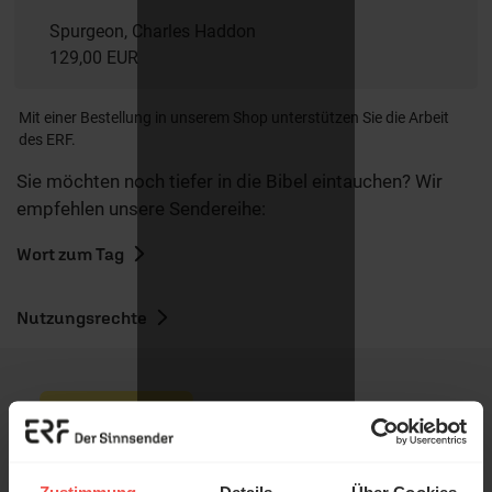
Spurgeon, Charles Haddon
129,00 EUR
Mit einer Bestellung in unserem Shop unterstützen Sie die Arbeit
des ERF.
Sie möchten noch tiefer in die Bibel eintauchen? Wir
empfehlen unsere Sendereihe:
Wort zum Tag
Nutzungsrechte
Ihr Kommentar