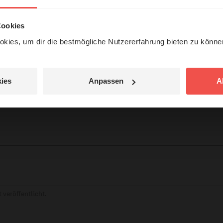
örer mit Gott ...
Cookies
kies, um dir die bestmögliche Nutzererfahrung bieten zu könn
Jetzt Geschichten
entdecken
tar
ies
Anpassen
A
jetzt nicht.
© Ruth Schneider / ERF
 veröffentlicht.