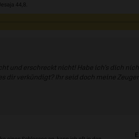
esaja 44,8.
cht und erschreckt nicht! Habe ich’s dich nic
es dir verkündigt? Ihr seid doch meine Zeuge
E
ke eines Schlosses an, kann ich oft in den