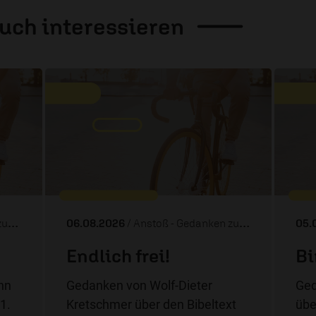
auch
interessieren
ag
06.08.2026
/ Anstoß - Gedanken zum Tag
05.
Endlich frei!
Bi
nn
Gedanken von Wolf-Dieter
Ged
1.
Kretschmer über den Bibeltext
übe