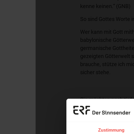
kenne keinen.“ (GNB)
So sind Gottes Worte i
Wer kann mit Gott mith
babylonische Götterwe
germanische Gottheite
gezeigten Götterwelt s
brauche, stütze ich mic
sicher stehe.
Sie möchten noch tiefe
Wort zum Tag
Erzä
Das 
Nutzungsrechte
Zustimmung