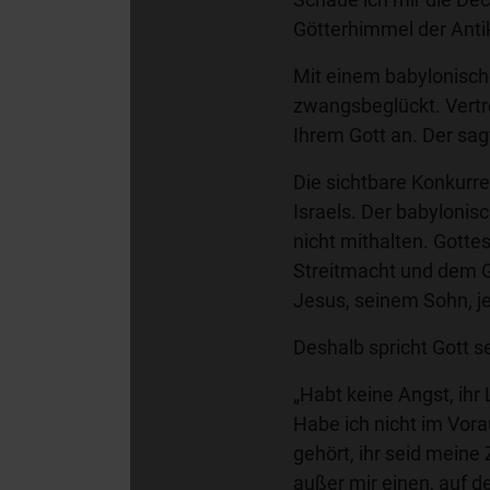
Götterhimmel der Ant
Mit einem babylonisch
zwangsbeglückt. Vertre
Ihrem Gott an. Der sagt
Die sichtbare Konkurre
Israels. Der babylonis
nicht mithalten. Gotte
Streitmacht und dem Gö
Jesus, seinem Sohn, je
Deshalb spricht Gott se
„Habt keine Angst, ihr 
Habe ich nicht im Vora
gehört, ihr seid meine
außer mir einen, auf d