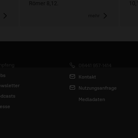
Römer 8,12.
10,
mehr
mpfang
06441 957-1414
bs
Kontakt
wsletter
Nutzungsanfrage
dcasts
Mediadaten
esse