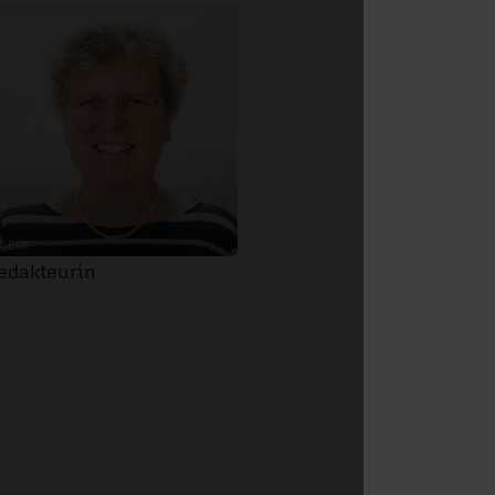
© ERF
edakteurin