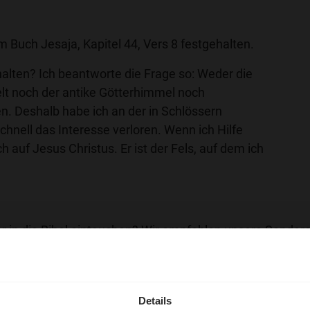
m Buch Jesaja, Kapitel 44, Vers 8 festgehalten.
alten? Ich beantworte die Frage so: Weder die
lt noch der antike Götterhimmel noch
n. Deshalb habe ich an der in Schlössern
chnell das Interesse verloren. Wenn ich Hilfe
h auf Jesus Christus. Er ist der Fels, auf dem ich
r in die Bibel eintauchen? Wir empfehlen unsere Sendere
hl mal!
erleben unsere Hörerinnen
Details