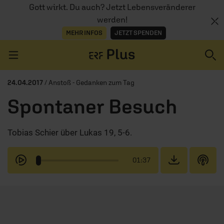
Gott wirkt. Du auch? Jetzt Lebensveränderer
werden!
MEHR INFOS
JETZT SPENDEN
Navigation überspringen
24.04.2017
/ Anstoß - Gedanken zum Tag
Spontaner Besuch
ERZÄHL MAL
Tobias Schier über Lukas 19, 5-6.
AUDIOTHEK
PROGRAMM
01:37
MITMACHEN
PODCASTS
ÜBER