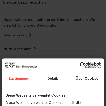
Chapter Lead Redaktion
Sie möchten noch tiefer in die Bibel eintauchen? Wir
empfehlen unsere Sendereihe:
Wort zum Tag
Nutzungsrechte
Zustimmung
Details
Über Cookies
Ihr Kommentar
Diese Webseite verwendet Cookies
© Ruth Schneider / ERF
Name:
Diese Website verwendet Cookies, um dir die