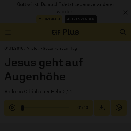
Gott wirkt. Du auch? Jetzt Lebensveränderer
werden!
MEHR INFOS
JETZT SPENDEN
Navigation überspringen
01.11.2016
/ Anstoß - Gedanken zum Tag
Jesus geht auf
ERZÄHL MAL
Augenhöhe
AUDIOTHEK
Andreas Odrich über Hebr 2,11
PROGRAMM
MITMACHEN
01:40
PODCASTS
ÜBER