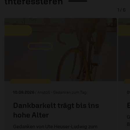
interessieren
1 / 6
10.08.2026
/ Anstoß - Gedanken zum Tag
0
Dankbarkeit trägt bis ins
hohe Alter
G
B
Gedanken von Ute Heuser-Ludwig zum