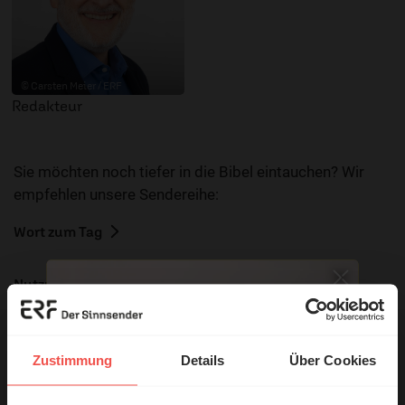
© Carsten Meier / ERF
Redakteur
Sie möchten noch tiefer in die Bibel eintauchen? Wir
empfehlen unsere Sendereihe:
Wort zum Tag
Nutzungsrechte
Zustimmung
Details
Über Cookies