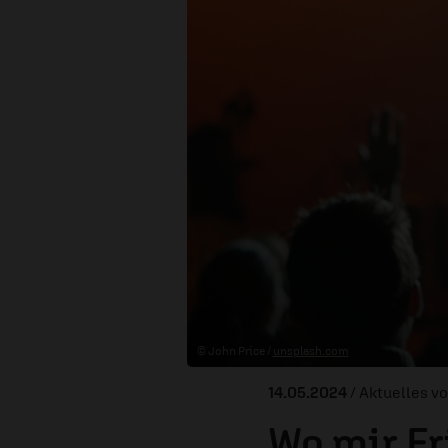
© John Price /
unsplash.com
14.05.2024
/ Aktuelles v
Wo mir F