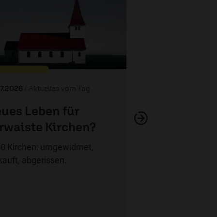
Kenia: Polizeigew
07.2026
/ Aktuelles vom Tag
ues Leben für
rwaiste Kirchen?
0 Kirchen: umgewidmet,
kauft, abgerissen.