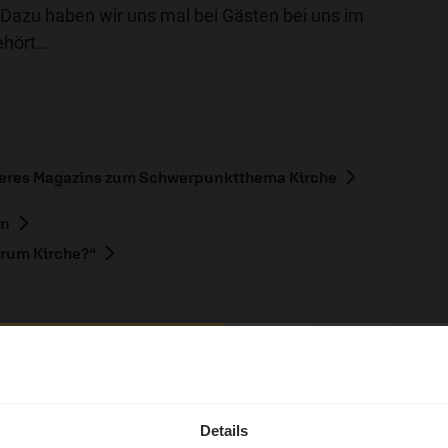
Dazu haben wir uns mal bei Gästen bei uns im
ehört…
seres Magazins zum Schwerpunktthema Kirche
en
rum Kirche?“
hl mal!
erleben unsere Hörerinnen
Details