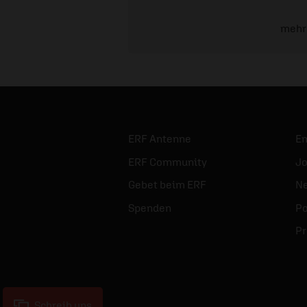
mehr
ERF Antenne
E
ERF Community
Jo
Gebet beim ERF
Ne
Spenden
Po
Pr
Schreib uns