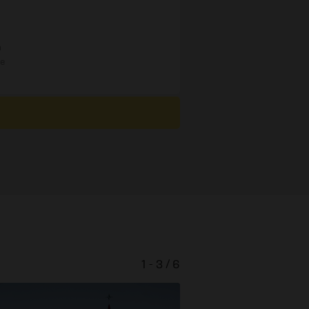
n
re
1 - 3 / 6