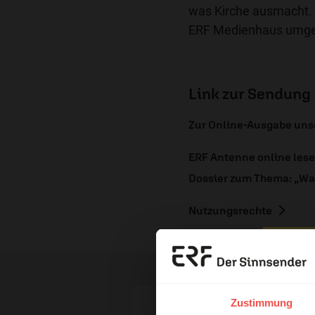
was Kirche ausmacht. 
ERF Medienhaus umg
Link zur Sendung
Zur Online-Ausgabe un
ERF Antenne online les
Dossier zum Thema: „Wa
Nutzungsrechte
Erzä
Das 
Zustimmung