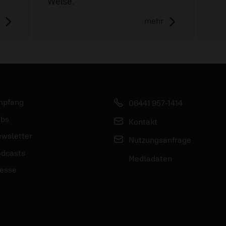
Weise.
mehr
mpfang
06441 957-1414
bs
Kontakt
wsletter
Nutzungsanfrage
dcasts
Mediadaten
esse