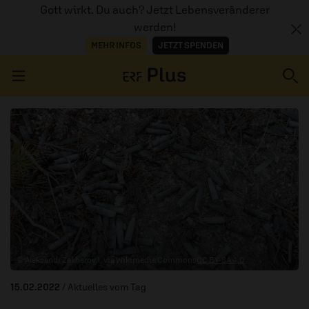
Gott wirkt. Du auch? Jetzt Lebensveränderer
werden!
MEHR INFOS
JETZT SPENDEN
Navigation überspringen
ERZÄHL MAL
AUDIOTHEK
PROGRAMM
MITMACHEN
© Aleksandr Zakharov 1, via Wikimedia Commons
CC BY-SA 4.0
PODCASTS
15.02.2022
/ Aktuelles vom Tag
ÜBER