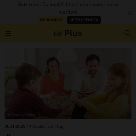
Gott wirkt. Du auch? Jetzt Lebensveränderer
werden!
MEHR INFOS
JETZT SPENDEN
Navigation überspringen
ERZÄHL MAL
AUDIOTHEK
PROGRAMM
MITMACHEN
© Kosmos Verlag
PODCASTS
30.11.2023
/ Aktuelles vom Tag
ÜBER