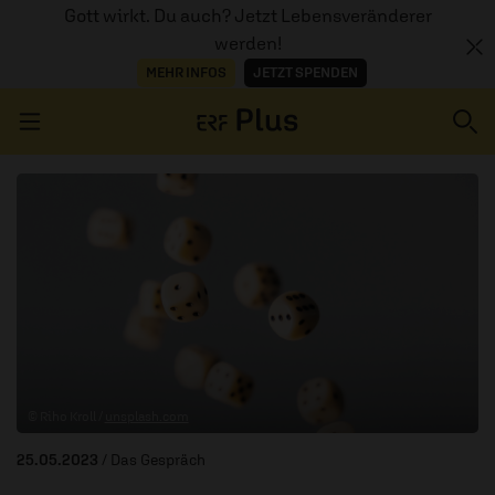
Gott wirkt. Du auch? Jetzt Lebensveränderer
werden!
MEHR INFOS
JETZT SPENDEN
Navigation überspringen
ERZÄHL MAL
AUDIOTHEK
PROGRAMM
MITMACHEN
© Riho Kroll /
unsplash.com
PODCASTS
25.05.2023
/ Das Gespräch
ÜBER