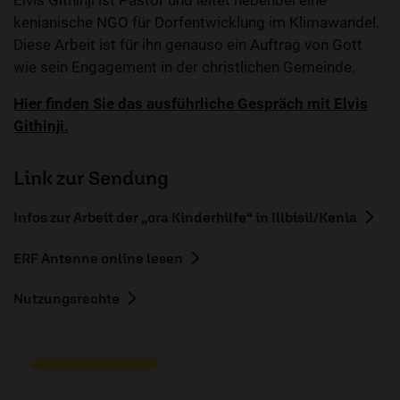
Elvis Githinji ist Pastor und leitet nebenbei eine
kenianische NGO für Dorfentwicklung im Klimawandel.
Diese Arbeit ist für ihn genauso ein Auftrag von Gott
wie sein Engagement in der christlichen Gemeinde.
Hier finden Sie das ausführliche Gespräch mit Elvis
Githinji.
Link zur Sendung
Infos zur Arbeit der „ora Kinderhilfe“ in Illbisil/Kenia
ERF Antenne online lesen
Nutzungsrechte