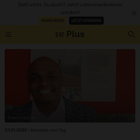
Gott wirkt. Du auch? Jetzt Lebensveränderer
werden!
MEHR INFOS
JETZT SPENDEN
Navigation überspringen
ERZÄHL MAL
AUDIOTHEK
PROGRAMM
MITMACHEN
© Ora Kinderhilfe
PODCASTS
07.01.2022
/ Aktuelles vom Tag
ÜBER