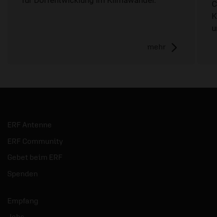
C
K
u
mehr
ERF Antenne
ERF Community
Gebet beim ERF
Spenden
Empfang
Jobs