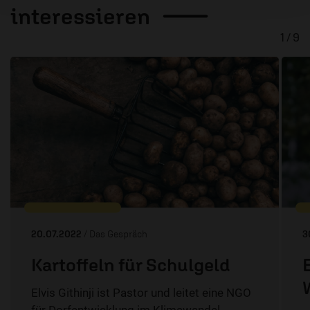
interessieren
1 / 9
20.07.2022
/ Das Gespräch
3
Kartoffeln für Schulgeld
Elvis Githinji ist Pastor und leitet eine NGO
für Dorfentwicklung im Klimawandel.