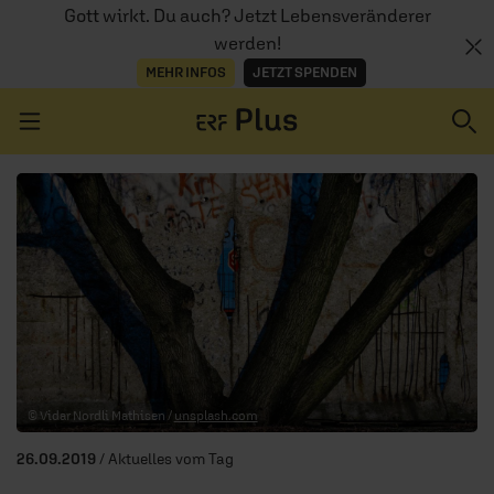
Gott wirkt. Du auch? Jetzt Lebensveränderer
werden!
MEHR INFOS
JETZT SPENDEN
Navigation überspringen
ERZÄHL MAL
AUDIOTHEK
PROGRAMM
MITMACHEN
© Vidar Nordli Mathisen /
unsplash.com
PODCASTS
26.09.2019
/ Aktuelles vom Tag
ÜBER