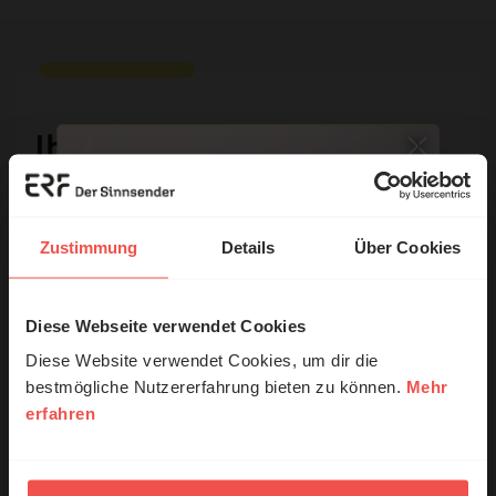
Ihr Kommentar
Name:
Zustimmung
Details
Über Cookies
E-Mail:
Diese Webseite verwendet Cookies
© Ruth Schneider / ERF
Diese Website verwendet Cookies, um dir die
bestmögliche Nutzererfahrung bieten zu können.
Mehr
Die E-Mail-Adresse wird nicht veröffentlicht.
erfahren
Erzähl mal!
Kommentar:
Das erleben unsere Hörerinnen und