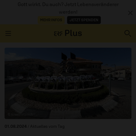
Gott wirkt. Du auch? Jetzt Lebensveränderer
werden!
MEHR INFOS
JETZT SPENDEN
Navigation überspringen
ERZÄHL MAL
AUDIOTHEK
PROGRAMM
MITMACHEN
© Israelnetz/mh
PODCASTS
01.08.2024
/ Aktuelles vom Tag
ÜBER