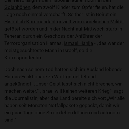
Der
Terrorangriff der Hisbollah auf ein Dorf in den
Golanhöhen
, dem zwölf Kinder zum Opfer fielen, hat die
Lage noch einmal verschärft. Seither ist in Beirut ein
Hisbollah-Kommandant gezielt vom israelischen Militär
getötet worden
und in der Nacht auf Mittwoch starb in
Teheran durch ein Geschoss der Anführer der
Terrororganisation Hamas,
Ismael Hanija
- „das war der
meistgesuchteste Mann in Israel“, so die
Korrespondentin.
Doch nach seinem Tod hätten sich im Ausland lebende
Hamas-Funktionäre zu Wort gemeldet und
angekündigt: „Unser Geist lässt sich nicht brechen, wir
machen weiter.“ „Israel will keinen weiteren Krieg“, sagt
die Journalistin, aber das Land bereite sich vor: „Wir alle
haben seit Monaten Notfallpakete gepackt, damit wir
ein paar Tage ohne Strom leben können und autonom
sind.“