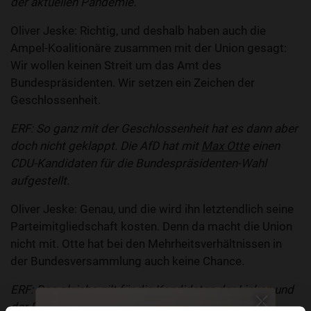
der aktuellen Pandemie.
Oliver Jeske: Richtig, und deshalb haben auch die
Ampel-Koalitionäre zusammen mit der Union gesagt:
Wir wollen keinen Streit um das Amt des
Bundespräsidenten. Wir setzen ein Zeichen der
Geschlossenheit.
ERF: So ganz mit der Geschlossenheit hat es dann aber
doch nicht geklappt. Die AfD hat mit
Max Otte
einen
CDU-Kandidaten für die Bundespräsidenten-Wahl
aufgestellt.
Oliver Jeske: Genau, und die wird ihn letztendlich seine
Parteimitgliedschaft kosten. Denn da macht die Union
nicht mit. Otte hat bei den Mehrheitsverhältnissen in
der Bundesversammlung auch keine Chance.
ERF: Das gleiche gilt für die Kandidaten der Linken und
der Freien Wähler.