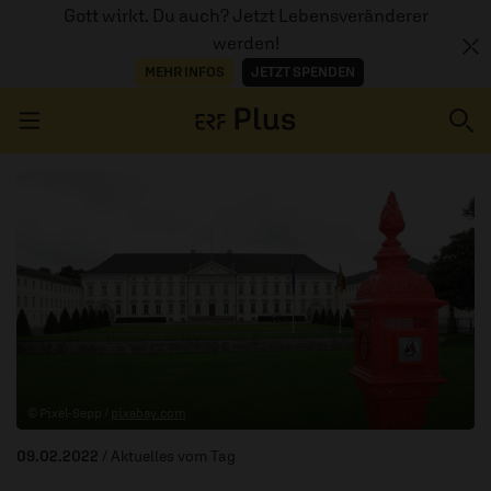
Gott wirkt. Du auch? Jetzt Lebensveränderer
werden!
MEHR INFOS
JETZT SPENDEN
Navigation überspringen
ERZÄHL MAL
AUDIOTHEK
PROGRAMM
MITMACHEN
© Pixel-Sepp /
pixabay.com
PODCASTS
09.02.2022
/ Aktuelles vom Tag
ÜBER