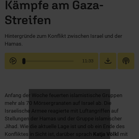
Kämpfe am Gaza-
Streifen
Hintergründe zum Konflikt zwischen Israel und der
Hamas.
11:33
Anfang der Woche feuerten islamistische Gruppen
mehr als 70 Mörsergranaten auf Israel ab. Die
Israelische Armee reagierte mit Luftangriffen auf
Stellungen der Hamas und der Gruppe islamischer
Jihad. Wie die aktuelle Lage ist und ob ein Ende des
Konfliktes in Sicht ist, darüber sprach
Katja Völkl
mit