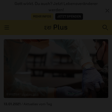
Gott wirkt. Du auch? Jetzt Lebensveränderer
werden!
MEHR INFOS
JETZT SPENDEN
Navigation überspringen
ERZÄHL MAL
AUDIOTHEK
PROGRAMM
MITMACHEN
© KitzD66 /
pixabay.com
PODCASTS
13.01.2021
/ Aktuelles vom Tag
ÜBER