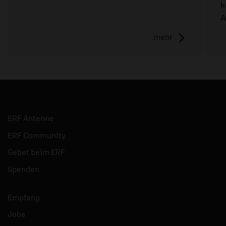
k
A
mehr
ERF Antenne
ERF Community
Gebet beim ERF
Spenden
Empfang
Jobs