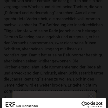
spricht von seiner Familie, die sehr gelitten habe in den
vergangenen Wochen und zitiert seine Töchter, die von
„Rufmord und Verleumdung“ sprechen. Aus all dem
spricht tiefe Verletztheit, die menschlich vollkommen
nachvollziehbar ist. Zur Befriedung der innerkirchlichen
Flügelkämpfe wird seine Rede jedoch nicht beitragen.
Carsten Rentzing hat ausgeholt und ausgeteilt, er hat
den Versuch unternommen, zwar nicht seine frühen
Schriften, aber seinen Umgang mit ihnen zu
rechtfertigen. Damit hat er seine Befürworter bestätigt,
aber keinen seiner Kritiker gewonnen. Die
Kirchenleitung lehnt jede Kommentierung der Rede ab
und erweckt so den Eindruck, einen Schlussstrich unter
die „causa Rentzing“ ziehen zu wollen. Doch in den
Gemeinden wird es weiter brodeln. Er gehe nicht im
Zorn, sondern im Frieden, betont der Landesbischof i.
R. – und so hinterlassen ehemaliger Bischof und
Kirchenleitung eine Kirche, die jetzt erst recht um ihren