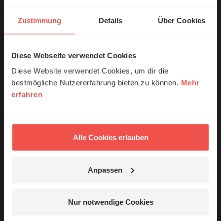
Frieden ringen muss.
Zustimmung
Details
Über Cookies
Nutzungsrechte
Diese Webseite verwendet Cookies
© Ruth Schneider / ERF
Diese Website verwendet Cookies, um dir die
bestmögliche Nutzererfahrung bieten zu können.
Mehr
erfahren
Erzähl mal!
Ihr Kommentar
Das erleben unsere Hörerinnen und
Hörer mit Gott ...
Alle Cookies erlauben
Name:
Anpassen
E-Mail:
Jetzt Geschichten
entdecken
Nur notwendige Cookies
Die E-Mail-Adresse wird nicht veröffentlicht.