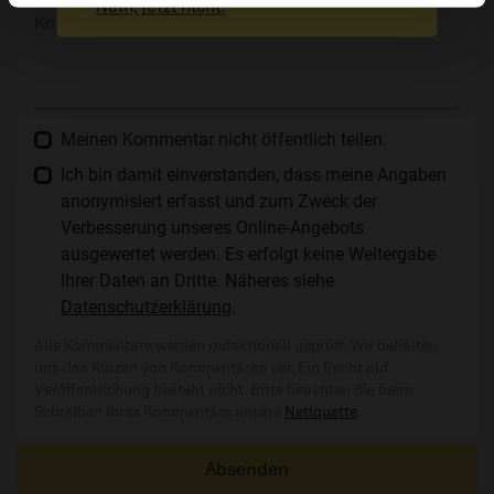
Nein, jetzt nicht.
Kommentar:
Meinen Kommentar nicht öffentlich teilen.
Ich bin damit einverstanden, dass meine Angaben
anonymisiert erfasst und zum Zweck der
Verbesserung unseres Online-Angebots
ausgewertet werden. Es erfolgt keine Weitergabe
Ihrer Daten an Dritte. Näheres siehe
Datenschutzerklärung
.
Alle Kommentare werden redaktionell geprüft. Wir behalten
uns das Kürzen von Kommentaren vor. Ein Recht auf
Veröffentlichung besteht nicht. Bitte beachten Sie beim
Schreiben Ihres Kommentars unsere
Netiquette
.
Absenden