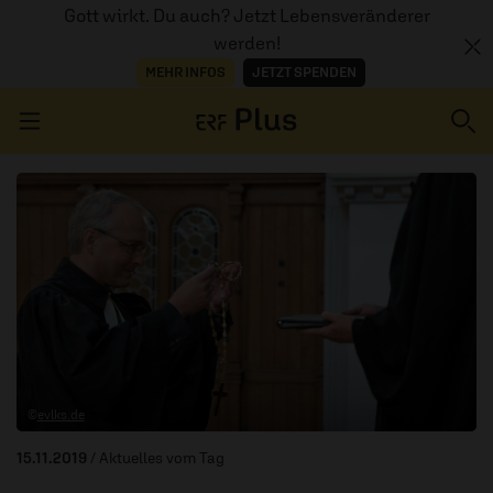
Gott wirkt. Du auch? Jetzt Lebensveränderer
werden!
MEHR INFOS
JETZT SPENDEN
Navigation überspringen
ERZÄHL MAL
AUDIOTHEK
PROGRAMM
MITMACHEN
©
evlks.de
PODCASTS
15.11.2019
/ Aktuelles vom Tag
ÜBER