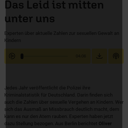
Das Leid ist mitten
unter uns
Experten über aktuelle Zahlen zur sexuellen Gewalt an
Kindern
04:06
Jedes Jahr veröffentlicht die Polizei ihre
Kriminalstatistik für Deutschland. Darin finden sich
auch die Zahlen über sexuelle Vergehen an Kindern. Wer
sich das Ausmaß an Missbrauch deutlich macht, dem
kann es nur den Atem rauben. Experten haben jetzt
dazu Stellung bezogen. Aus Berlin berichtet
Oliver