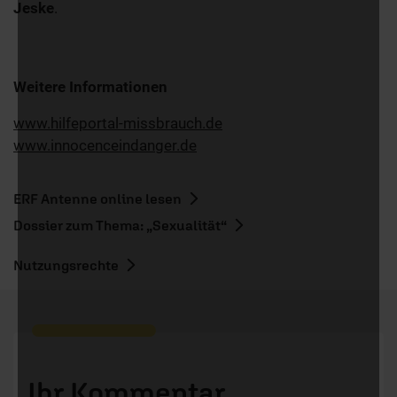
Jeske
.
Weitere Informationen
www.hilfeportal-missbrauch.de
www.innocenceindanger.de
ERF Antenne online lesen
Dossier zum Thema: „Sexualität“
Nutzungsrechte
Ihr Kommentar