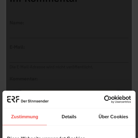
Name:
E-Mail:
Die E-Mail-Adresse wird nicht veröffentlicht.
Kommentar:
Meinen Kommentar nicht öffentlich teilen.
Zustimmung
Details
Über Cookies
Ich bin damit einverstanden, dass meine Angaben
anonymisiert erfasst und zum Zweck der
Verbesserung unseres Online-Angebots