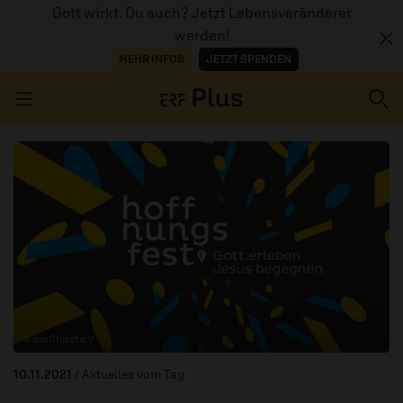
Gott wirkt. Du auch? Jetzt Lebensveränderer
werden!
MEHR INFOS
JETZT SPENDEN
Navigation überspringen
ERZÄHL MAL
AUDIOTHEK
PROGRAMM
MITMACHEN
© proChrist e.V.
PODCASTS
10.11.2021
/ Aktuelles vom Tag
ÜBER