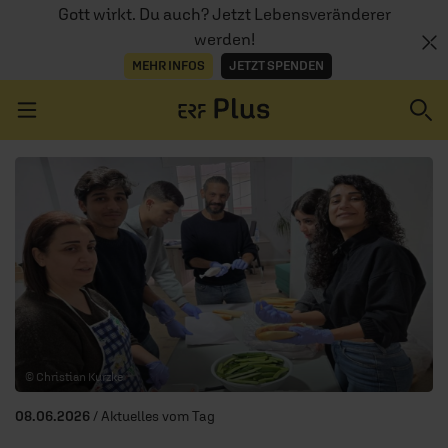
Gott wirkt. Du auch? Jetzt Lebensveränderer
werden!
MEHR INFOS
JETZT SPENDEN
Navigation überspringen
ERZÄHL MAL
AUDIOTHEK
PROGRAMM
MITMACHEN
© Christian Kurzke
PODCASTS
08.06.2026
/ Aktuelles vom Tag
ÜBER