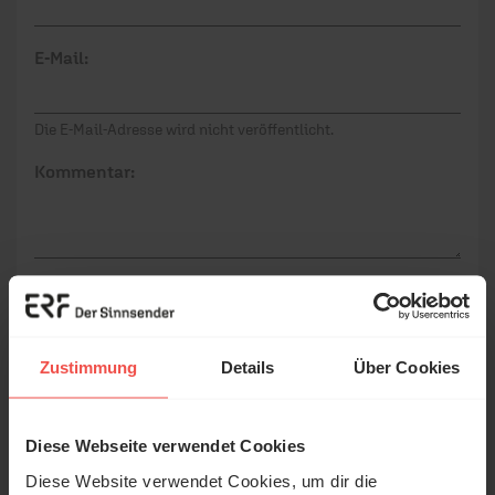
E-Mail:
Die E-Mail-Adresse wird nicht veröffentlicht.
Kommentar:
Meinen Kommentar nicht öffentlich teilen.
Ich bin damit einverstanden, dass meine Angaben
anonymisiert erfasst und zum Zweck der
Zustimmung
Details
Über Cookies
Verbesserung unseres Online-Angebots
ausgewertet werden. Es erfolgt keine Weitergabe
Ihrer Daten an Dritte. Näheres siehe
Diese Webseite verwendet Cookies
© Ruth Schneider / ERF
Datenschutzerklärung
.
Diese Website verwendet Cookies, um dir die