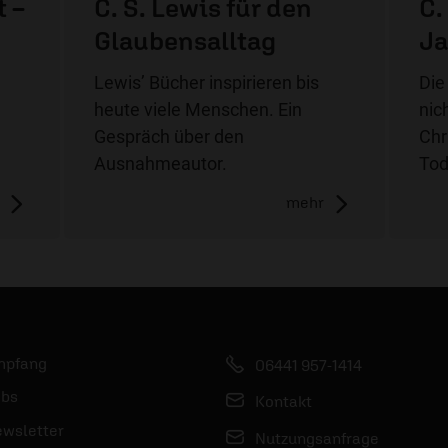
t –
C. S. Lewis für den
C.
Glaubensalltag
Ja
Lewis’ Bücher inspirieren bis
Die
heute viele Menschen. Ein
nic
Gespräch über den
Chr
Ausnahmeautor.
Tod
mehr
mpfang
06441 957-1414
bs
Kontakt
wsletter
Nutzungsanfrage