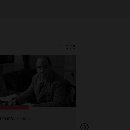
1 - 3 / 5
Brett vorm
11.2023
/ Artikel