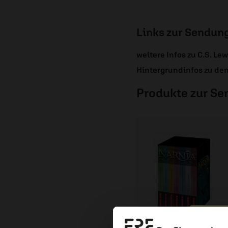
Links zur Sendun
weitere Infos zu C.S. Lew
Hintergrundinfos zu de
Produkte zur S