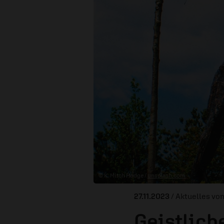
© K. Mitch Hodge /
unsplash.com
27.11.2023
/ Aktuelles vo
Geistlich