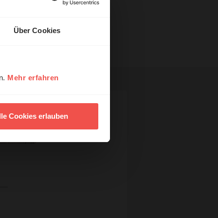
Über Cookies
en.
Mehr erfahren
lle Cookies erlauben