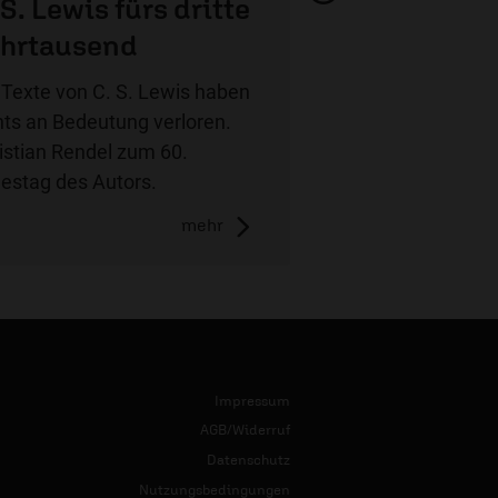
 S. Lewis fürs dritte
hrtausend
 Texte von C. S. Lewis haben
hts an Bedeutung verloren.
istian Rendel zum 60.
estag des Autors.
mehr
Impressum
AGB/Widerruf
Datenschutz
Nutzungsbedingungen