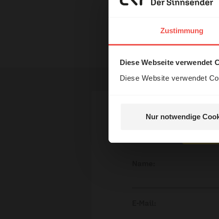
Erzä
Mit einer Bestellung in unser
Das 
Zustimmung
Nutzungsrechte
und H
Diese Webseite verwendet 
Diese Website verwendet Coo
Nur notwendige Cook
Ihr Kommen
Nein, 
Name:
E-Mail: