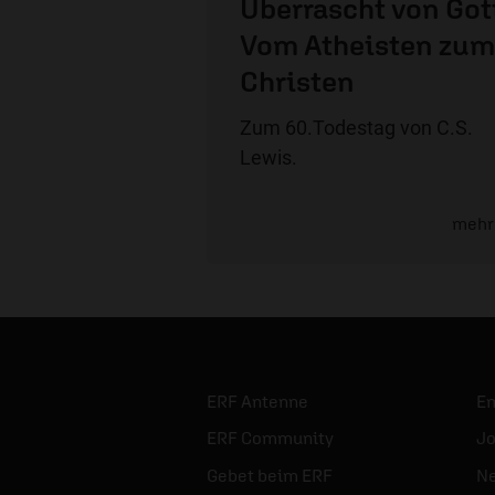
Überrascht von Got
Vom Atheisten zum
Christen
Zum 60.Todestag von C.S.
Lewis.
mehr
ERF Antenne
E
ERF Community
Jo
Gebet beim ERF
Ne