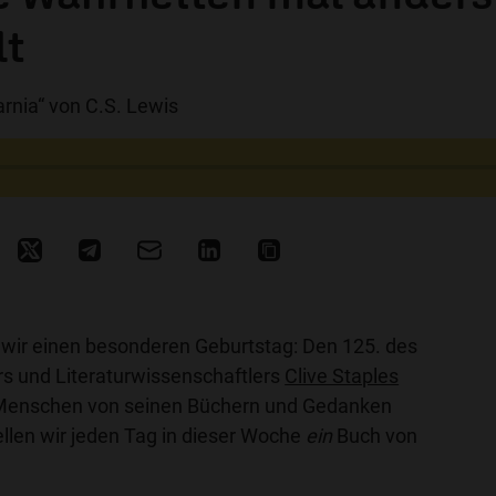
lt
rnia“ von C.S. Lewis
n wir einen besonderen Geburtstag: Den 125. des
ers und Literaturwissenschaftlers
Clive Staples
d Menschen von seinen Büchern und Gedanken
ellen wir jeden Tag in dieser Woche
ein
Buch von