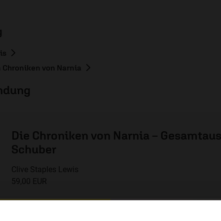
g
is
n Chroniken von Narnia
endung
Die Chroniken von Narnia – Gesamtau
Schuber
Clive Staples Lewis
59,00 EUR