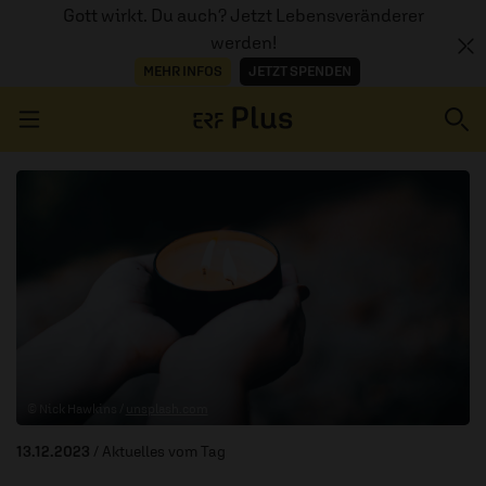
Gott wirkt. Du auch? Jetzt Lebensveränderer
werden!
MEHR INFOS
JETZT SPENDEN
Navigation überspringen
ERZÄHL MAL
AUDIOTHEK
PROGRAMM
MITMACHEN
© Nick Hawkins /
unsplash.com
PODCASTS
13.12.2023
/ Aktuelles vom Tag
ÜBER