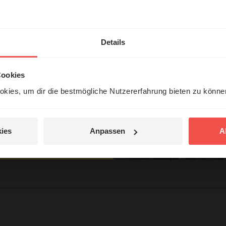
hl mal!
erleben unsere Hörerinnen
Details
örer mit Gott ...
Cookies
kies, um dir die bestmögliche Nutzererfahrung bieten zu könn
Jetzt Geschichten
entdecken
tar
ies
Anpassen
A
jetzt nicht.
© Ruth Schneider / ERF