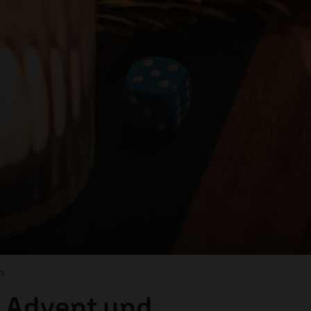
h
r Advent und