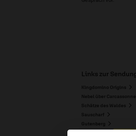
Links zur Sendun
Kingdomino Origins
Nebel über Carcassonn
Schätze des Waldes
Sauscharf
Gutenberg
Wildtastic Five