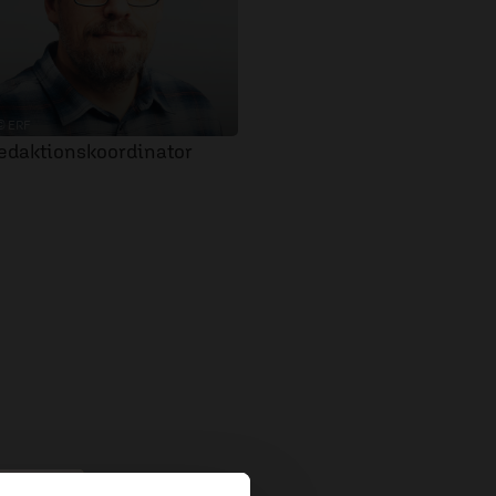
© ERF
edaktionskoordinator