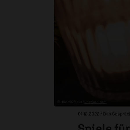
© Maximalfocus /
unsplash.com
01.12.2022
/ Das Gespräc
Spiele fü