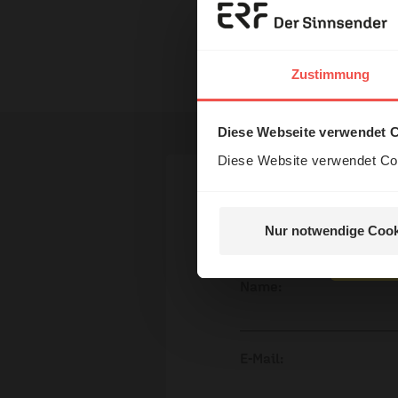
Next Station London
Erzä
Nutzungsrechte
Das 
Zustimmung
und H
Diese Webseite verwendet 
Diese Website verwendet Coo
Ihr Kommen
Nur notwendige Cook
Nein, 
Name:
E-Mail: