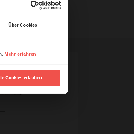
Über Cookies
en.
Mehr erfahren
lle Cookies erlauben