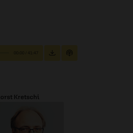
00:00
/ 41:47
orst Kretschi