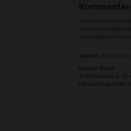
Kommentare
Die in den Kommentaren geä
Meinung der jeweiligen Verfa
Vollständigkeit oder Rechtm
Beate R.
/
01.12.2022,
Lied der Woche
Zu Ehren Maria´s - Es 
hat überhaupt nichts i