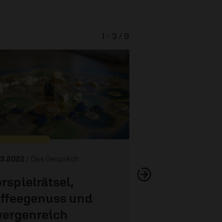
1 - 3 / 9
Spiel des 
03.2022
/ Das Gespräch
rspielrätsel,
ffeegenuss und
ergenreich