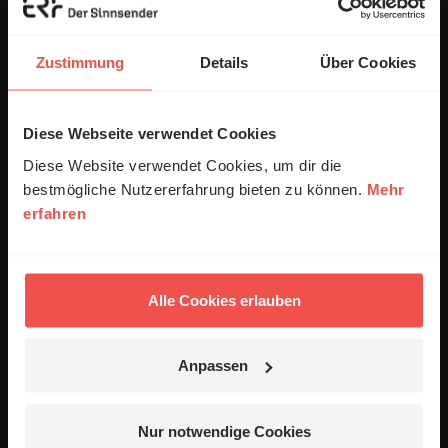
Kommentar:
Zustimmung
Details
Über Cookies
Diese Webseite verwendet Cookies
Meinen Kommentar nicht öffentlich teilen.
Diese Website verwendet Cookies, um dir die
Ich bin damit einverstanden, dass meine Angaben
bestmögliche Nutzererfahrung bieten zu können.
Mehr
anonymisiert erfasst und zum Zweck der
erfahren
Verbesserung unseres Online-Angebots
ausgewertet werden. Es erfolgt keine Weitergabe
Ihrer Daten an Dritte. Näheres siehe
Datenschutzerklärung
.
Alle Cookies erlauben
Alle Kommentare werden redaktionell geprüft. Wir behalten
uns das Kürzen von Kommentaren vor. Ein Recht auf
Anpassen
Veröffentlichung besteht nicht. Bitte beachten Sie beim
Schreiben Ihres Kommentars unsere
Netiquette
.
Nur notwendige Cookies
Absenden