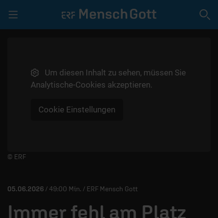
Navigation überspringen
Um diesen Inhalt zu sehen, müssen Sie
LIVE | GEBET
Analytische-Cookies akzeptieren.
SPENDEN
Cookie Einstellungen
VIDEOS
PODCAST
MITMACHEN
Player starten/anhalten
© ERF
TEAM
05.06.2026
/ 49:00 Min. / ERF Mensch Gott
Immer fehl am Platz