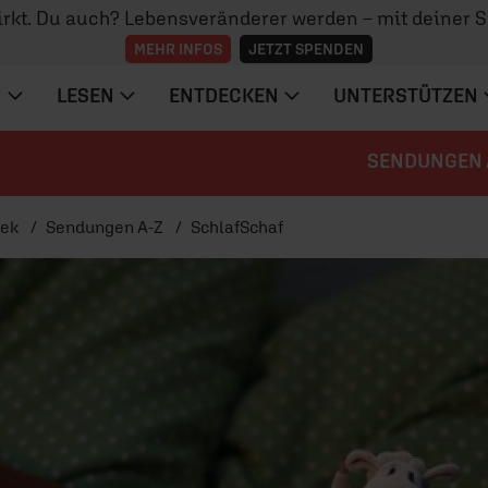
irkt. Du auch? Lebensveränderer werden – mit deiner 
MEHR INFOS
JETZT SPENDEN
N
LESEN
ENTDECKEN
UNTERSTÜTZEN
SENDUNGEN 
hek
Sendungen A-Z
SchlafSchaf