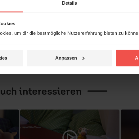
che am König
Details
emeinsames Projekt vom Bibellesebund
Cookies
kies, um dir die bestmögliche Nutzererfahrung bieten zu könn
ies
Anpassen
A
auch
interessieren