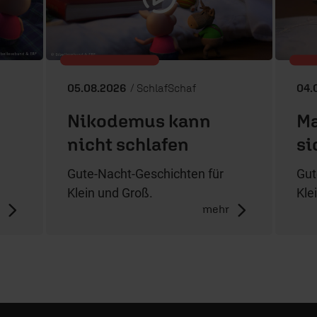
05.08.2026
/ SchlafSchaf
04.
Nikodemus kann
Ma
nicht schlafen
si
Gute-Nacht-Geschichten für
Gut
Klein und Groß.
Kle
r
mehr