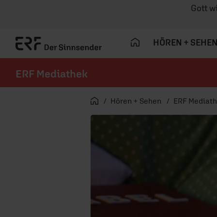
Gott w
HÖREN + SEHE
ERF Mediathek
Navigation überspringen
Startseite
Hören + Sehen
ERF Mediat