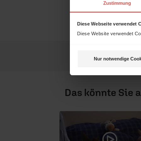
Keine Ra
Zustimmung
SchlafSchaf ist ein g
Diese Webseite verwendet 
und ERF Medien.
Diese Website verwendet Coo
Nur notwendige Cook
Das könnte Sie 