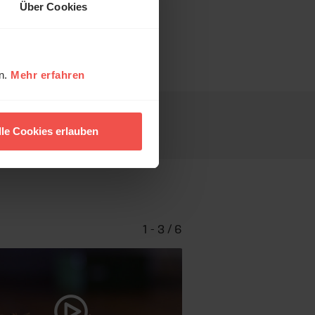
Über Cookies
en.
Mehr erfahren
lle Cookies erlauben
1 - 3 / 6
Kinder kommen