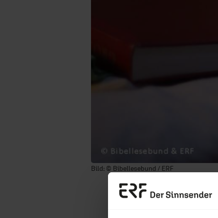
Bild: © Bibellesebund / ERF
Diese Sendung ist ab 
25.08.2026
/ SchlafSchaf