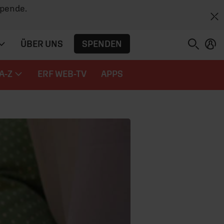
Spende.
SPENDEN
ÜBER UNS
A-Z
ERF WEB-TV
APPS