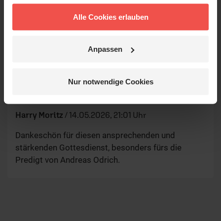
Christine
/
14.05.2026, 22:58 Uhr
Alle Cookies erlauben
Wie wunderbar und erhellend dieser besondere
Gottesdienst an diesem besonderen Feiertag! Die
Botschaft zusammen mit der ganz besonderen
Anpassen
musikalischen Begleitung von Oliver hat mich tief
berührt und
…
mehr
Nur notwendige Cookies
Harry Moritz
/
14.05.2026, 21:01 Uhr
Dankeschön für diesen ansprechenden und
stärkenden Gottesdienst, besonders fürs die
Predigt von Andreas Odrich.