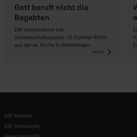
Gott beruft nicht die
W
Begabten
ERF Gottesdienst mit
E
Gemeinschaftspastor i.R. Günther Röhm
H
aus der ev. Kirche in Winterlingen.
E
mehr
ERF Antenne
ERF Community
Gebet beim ERF