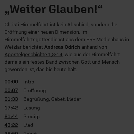
„Weiter Glauben!“
Christi Himmelfahrt ist kein Abschied, sondern die
Eröffnung einer neuen Dimension. Im
Himmelfahrtsgottesdienst aus dem ERF Medienhaus in
Wetzlar berichtet
Andreas Odrich
anhand von
Apostelgeschichte 1,8-14
, wie aus der Himmelfahrt
damals ein festes Band zwischen Gott und Mensch
geworden ist, das bis heute hält.
00:00
Intro
00:07
Eröffnung
01:33
Begrüßung, Gebet, Lieder
17:42
Lesung
21:44
Predigt
43:22
Lied
38:59
Gebet