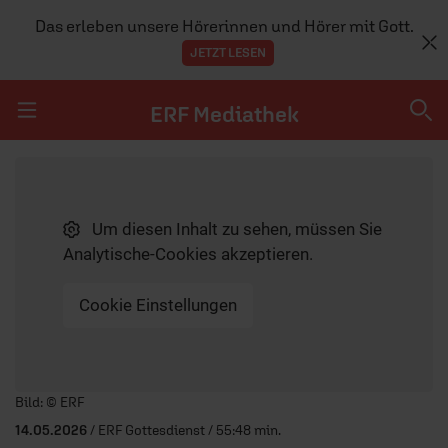
Das erleben unsere Hörerinnen und Hörer mit Gott.
JETZT LESEN
ERF Mediathek
Navigation überspringen
ERF Mediathek
Um diesen Inhalt zu sehen, müssen Sie
SENDUNGEN A-Z
Analytische-Cookies akzeptieren.
ERF WEB-TV
Cookie Einstellungen
APPS
Player starten/anhalten
Bild: © ERF
14.05.2026
/ ERF Gottesdienst / 55:48 min.