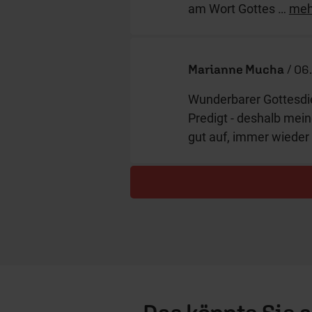
am Wort Gottes
…
meh
Marianne Mucha
/
06.
Wunderbarer Gottesdie
Predigt - deshalb mei
gut auf, immer wieder
Das könnte Sie 