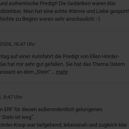
 und authentische Predigt! Die Gedanken waren klar
vollziehbar. Man hat eine echte Wärme und Liebe gespürt!
hichte zu Beginn waren sehr anschaulich! :-)
2026, 16:47 Uhr
ag auf einer Autofahrt die Predigt von Ellen Hörder-
ie hat mir sehr gut gefallen. Sie hat das Thema Ostern
ressant an dem „Stein“
…
mehr
, 9:47 Uhr
n ERF für diesen außerordentlich gelungenen
 Stein ist weg“.
Hörder-Knop war tiefgehend, lebensnah und zugleich klar