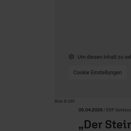
Um diesen Inhalt zu se
Cookie Einstellungen
Player starten/anhalten
Bild: © ERF
05.04.2026
/ ERF Gottesd
„Der Stei