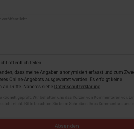
 veröffentlicht.
t öffentlich teilen.
standen, dass meine Angaben anonymisiert erfasst und zum Zwe
res Online-Angebots ausgewertet werden. Es erfolgt keine
n an Dritte. Näheres siehe
Datenschutzerklärung
.
ktionell geprüft. Wir behalten uns das Kürzen von Kommentaren vor. Ei
besteht nicht. Bitte beachten Sie beim Schreiben Ihres Kommentars unse
Absenden