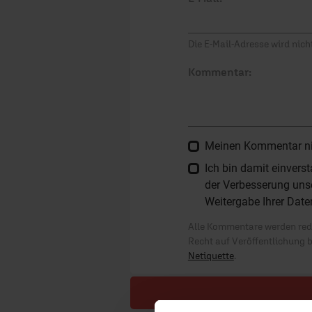
Die E-Mail-Adresse wird nicht
Kommentar:
Meinen Kommentar nich
Ich bin damit einver
der Verbesserung unse
Weitergabe Ihrer Date
Alle Kommentare werden reda
Recht auf Veröffentlichung 
Netiquette
.