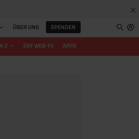
SPENDEN
ÜBER UNS
A-Z
ERF WEB-TV
APPS