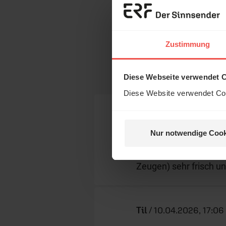
Kommentare
Zustimmung
Die in den Kommentaren geä
Meinung der jeweiligen Verfa
Diese Webseite verwendet 
Vollständigkeit oder Rechtm
Diese Website verwendet Coo
Sofia H
/
12.05.2026, 
Nur notwendige Cook
Sehr begabte Rednerin
die Punkte der Predig
Zeugen) sehr frisch u
Til
/
10.04.2026, 17:06