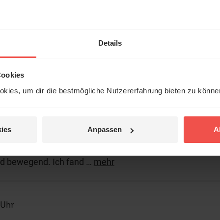
 (8)
Details
ußerten Inhalte und Meinungen geben ausschließlich die persönliche
sser wieder. Der ERF übernimmt keine Gewähr für die Richtigkeit,
Cookies
äßigkeit der von Nutzern veröffentlichten Kommentare.
kies, um dir die bestmögliche Nutzererfahrung bieten zu könn
10:32 Uhr
ies
Anpassen
A
 mit einer super angenehmen vortragsweise! Und ich fa
t (der Stein sollte versperren, wurde bewegt und wurde z
nd bewegend. Ich fand
…
mehr
 Uhr