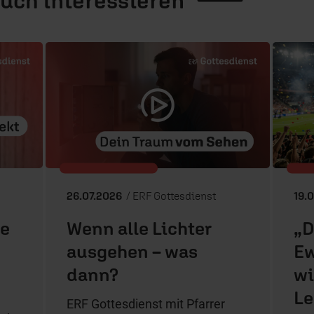
26.07.2026
/ ERF Gottesdienst
19.
ie
Wenn alle Lichter
„D
ausgehen – was
Ew
dann?
wi
Le
ERF Gottesdienst mit Pfarrer