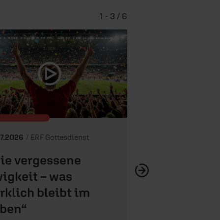
1 - 3 / 6
Jesus und der WM
wirklich 
07.2026
/ ERF Gottesdienst
ie vergessene
igkeit – was
rklich bleibt im
ben“