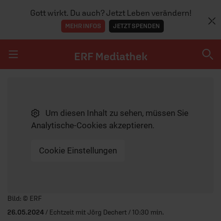
Gott wirkt. Du auch? Jetzt Leben verändern!
MEHR INFOS
JETZT SPENDEN
ERF Mediathek
Navigation überspringen
ERF Mediathek
Um diesen Inhalt zu sehen, müssen Sie
SENDUNGEN A-Z
Analytische-Cookies akzeptieren.
ERF WEB-TV
Cookie Einstellungen
APPS
Player starten/anhalten
Bild: © ERF
26.05.2024
/ Echtzeit mit Jörg Dechert / 10:30 min.