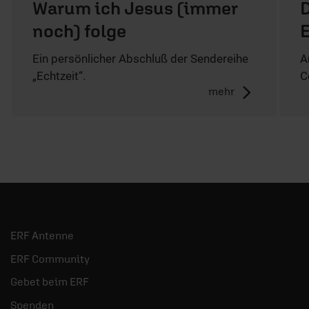
Warum ich Jesus (immer
D
noch) folge
E
Ein persönlicher Abschluß der Sendereihe
A
„Echtzeit“.
C
mehr
ERF Antenne
ERF Community
Gebet beim ERF
Spenden