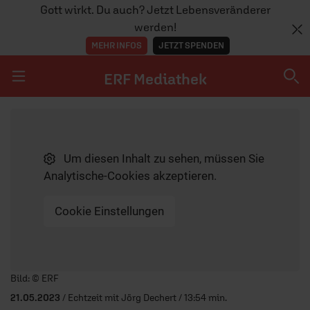
Gott wirkt. Du auch? Jetzt Lebensveränderer
werden!
MEHR INFOS
JETZT SPENDEN
ERF Mediathek
Navigation überspringen
ERF Mediathek
Um diesen Inhalt zu sehen, müssen Sie
SENDUNGEN A-Z
Analytische-Cookies akzeptieren.
ERF WEB-TV
Cookie Einstellungen
APPS
Player starten/anhalten
Bild: © ERF
21.05.2023
/ Echtzeit mit Jörg Dechert / 13:54 min.