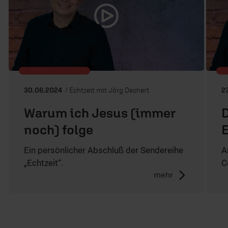
30.06.2024
/ Echtzeit mit Jörg Dechert
2
Warum ich Jesus (immer
D
noch) folge
E
Ein persönlicher Abschluß der Sendereihe
A
„Echtzeit“.
C
mehr