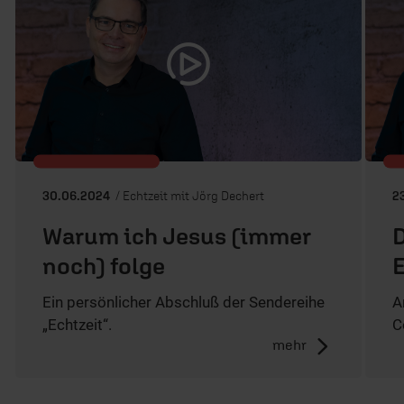
30.06.2024
/ Echtzeit mit Jörg Dechert
2
Warum ich Jesus (immer
D
noch) folge
E
Ein persönlicher Abschluß der Sendereihe
A
„Echtzeit“.
C
mehr