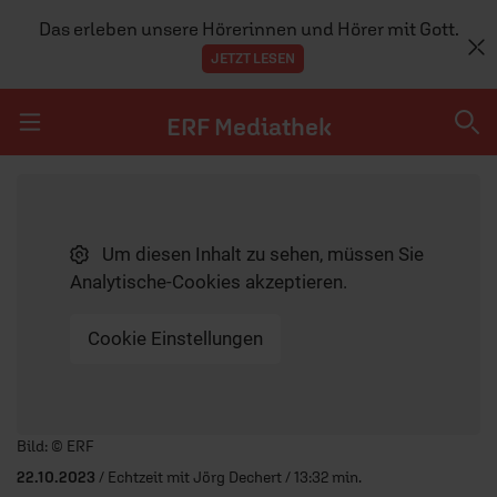
Das erleben unsere Hörerinnen und Hörer mit Gott.
JETZT LESEN
ERF Mediathek
Navigation überspringen
ERF Mediathek
Um diesen Inhalt zu sehen, müssen Sie
SENDUNGEN A-Z
Analytische-Cookies akzeptieren.
ERF WEB-TV
Cookie Einstellungen
APPS
Player starten/anhalten
Bild: © ERF
22.10.2023
/ Echtzeit mit Jörg Dechert / 13:32 min.