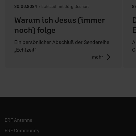
30.06.2024
/ Echtzeit mit Jörg Dechert
2
Warum ich Jesus (immer
D
noch) folge
E
Ein persönlicher Abschluß der Sendereihe
A
„Echtzeit“.
C
mehr
ERF Antenne
ERF Community