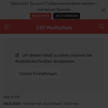
Gott wirkt. Du auch? Lebensveränderer werden –
mit deiner Spende.
MEHR INFOS
JETZT SPENDEN
ERF Mediathek
Navigation überspringen
ERF Mediathek
Um diesen Inhalt zu sehen, müssen Sie
SENDUNGEN A-Z
Analytische-Cookies akzeptieren.
ERF WEB-TV
Cookie Einstellungen
APPS
Player starten/anhalten
Bild: © ERF
04.12.2022
/ Echtzeit mit Jörg Dechert / 10:57 min.