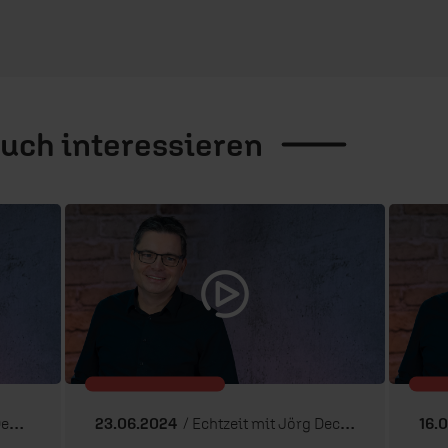
auch
interessieren
rt
23.06.2024
/ Echtzeit mit Jörg Dechert
16.