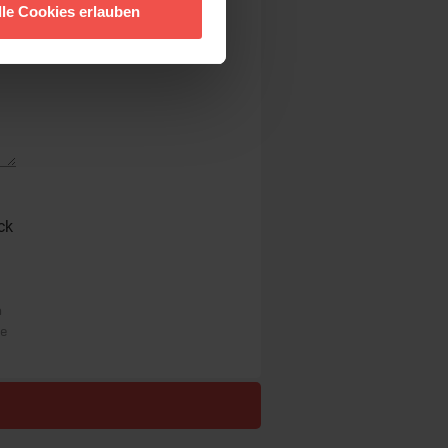
lle Cookies erlauben
ck
n
re