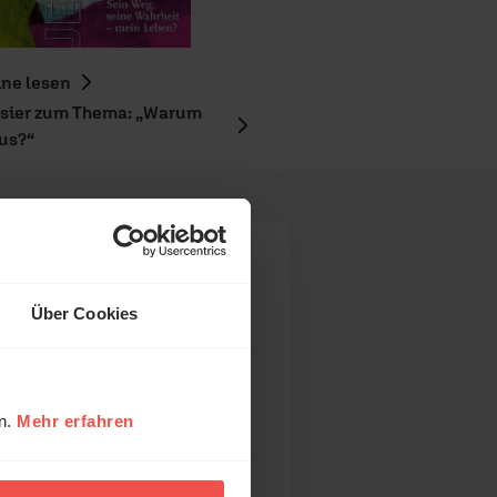
ine lesen
sier zum Thema: „Warum
us?“
Über Cookies
en.
Mehr erfahren