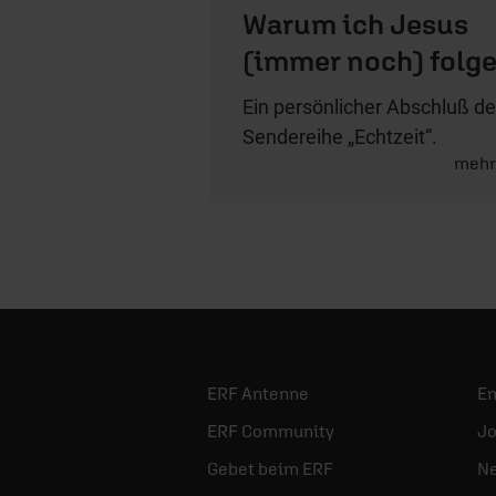
Warum ich Jesus
(immer noch) folg
Ein persönlicher Abschluß de
Sendereihe „Echtzeit“.
meh
ERF Antenne
E
ERF Community
Jo
Gebet beim ERF
Ne