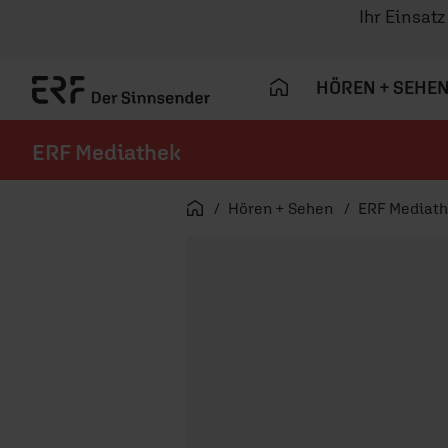
Ihr Einsat
HÖREN + SEHE
ERF Mediathek
Navigation überspringen
Startseite
Hören + Sehen
ERF Mediat