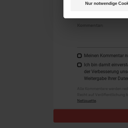
Nur notwendige Cook
Die E-Mail-Adresse wird nicht
Kommentar:
Meinen Kommentar nich
Ich bin damit einver
der Verbesserung unse
Weitergabe Ihrer Date
Alle Kommentare werden reda
Recht auf Veröffentlichung 
Netiquette
.