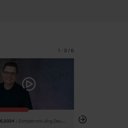
1 - 3 / 6
Deine E-Mail, mein
Teil 1
06.2024
/ Echtzeit mit Jörg Dechert