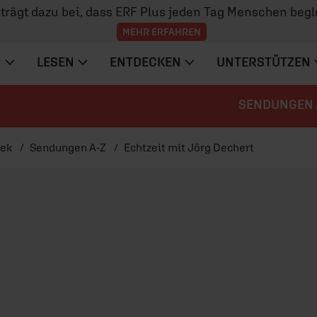
z trägt dazu bei, dass ERF Plus jeden Tag Menschen begl
MEHR ERFAHREN
N
LESEN
ENTDECKEN
UNTERSTÜTZEN
SENDUNGEN 
hek
Sendungen A-Z
Echtzeit mit Jörg Dechert