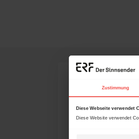
Ihr Kommen
Zustimmung
Diese Webseite verwendet 
Name:
Diese Website verwendet Coo
E-Mail: