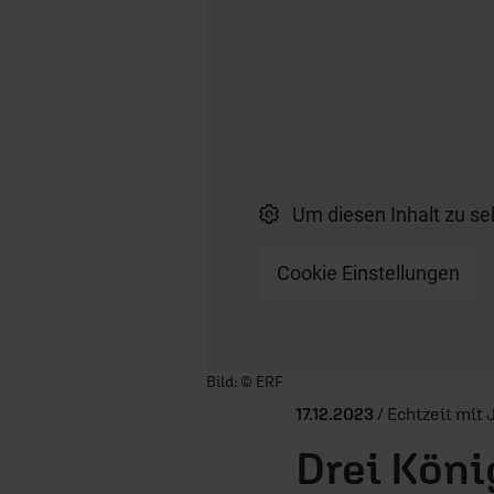
Um diesen Inhalt zu se
Cookie Einstellungen
Player starten/anhalten
Bild: © ERF
17.12.2023
/ Echtzeit mit 
Drei Köni