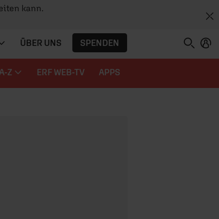
eiten kann.
SPENDEN
ÜBER UNS
A-Z
ERF WEB-TV
APPS