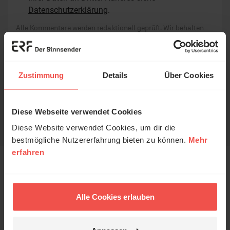
Datenschutzerklärung
.
Alle Kommentare werden redaktionell geprüft. Wir behalten
uns das Kürzen von Kommentaren vor. Ein Recht auf
Veröffentlichung besteht nicht. Bitte beachten Sie beim
Schreiben Ihres Kommentars unsere
Netiquette
.
Zustimmung
Details
Über Cookies
Absenden
Diese Webseite verwendet Cookies
Diese Website verwendet Cookies, um dir die
bestmögliche Nutzererfahrung bieten zu können.
Mehr
erfahren
Das könnte Sie auch
interessieren
Alle Cookies erlauben
1 / 6