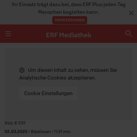
Ihr Einsatz trägt dazu bei, dass ERF Plus jeden Tag
Menschen begleiten kann.
MEHR ERFAHREN
ERF Mediathek
Navigation überspringen
ERF Mediathek
Um diesen Inhalt zu sehen, müssen Sie
SENDUNGEN A-Z
Analytische-Cookies akzeptieren.
ERF WEB-TV
Cookie Einstellungen
APPS
Player starten/anhalten
Bild: © ERF
02.03.2025
/ Bibellesen / 11:31 min.