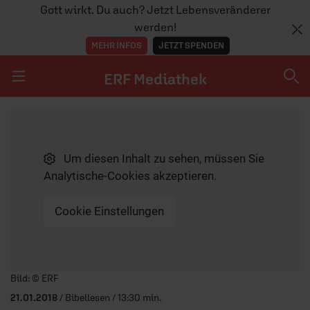
Gott wirkt. Du auch? Jetzt Lebensveränderer
werden!
MEHR INFOS
JETZT SPENDEN
ERF Mediathek
Navigation überspringen
ERF Mediathek
Um diesen Inhalt zu sehen, müssen Sie
SENDUNGEN A-Z
Analytische-Cookies akzeptieren.
ERF WEB-TV
Cookie Einstellungen
APPS
Player starten/anhalten
Bild: © ERF
21.01.2018
/ Bibellesen / 13:30 min.