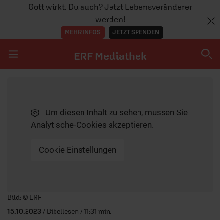
Gott wirkt. Du auch? Jetzt Lebensveränderer
werden!
MEHR INFOS
JETZT SPENDEN
ERF Mediathek
Navigation überspringen
ERF Mediathek
Um diesen Inhalt zu sehen, müssen Sie
SENDUNGEN A-Z
Analytische-Cookies akzeptieren.
ERF WEB-TV
Cookie Einstellungen
APPS
Player starten/anhalten
Bild: © ERF
15.10.2023
/ Bibellesen / 11:31 min.