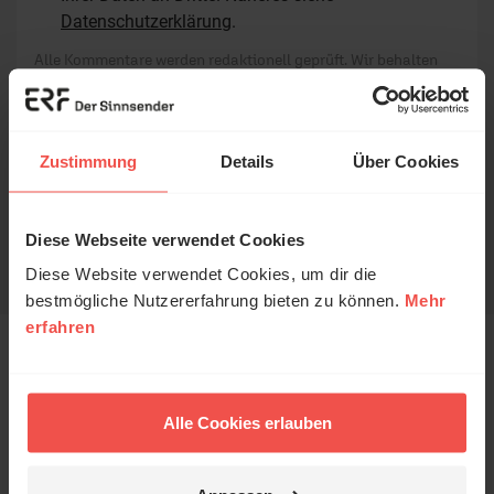
Datenschutzerklärung
.
Alle Kommentare werden redaktionell geprüft. Wir behalten
uns das Kürzen von Kommentaren vor. Ein Recht auf
Veröffentlichung besteht nicht. Bitte beachten Sie beim
Schreiben Ihres Kommentars unsere
Netiquette
.
Zustimmung
Details
Über Cookies
Absenden
Diese Webseite verwendet Cookies
Diese Website verwendet Cookies, um dir die
bestmögliche Nutzererfahrung bieten zu können.
Mehr
erfahren
Das könnte Sie auch
interessieren
Alle Cookies erlauben
1 / 6