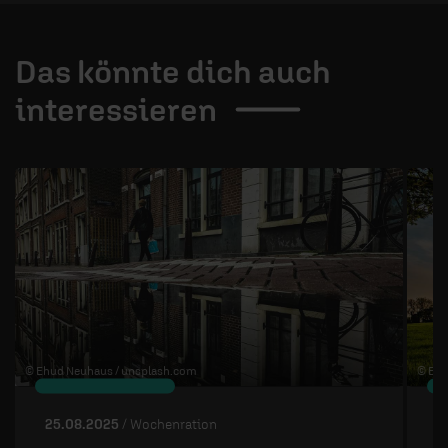
Das könnte dich auch
interessieren
1 / 4
© Ehud Neuhaus /
unsplash.com
© Ben
25.08.2025
/ Wochenration
1