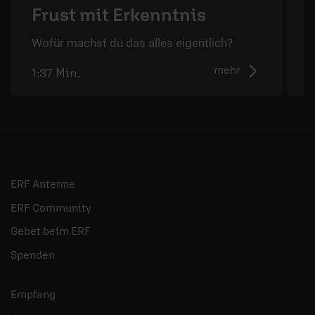
Frust mit Erkenntnis
Wofür machst du das alles eigentlich?
W
mehr
1:37 Min.
2
ERF Antenne
ERF Community
Gebet beim ERF
Spenden
Empfang