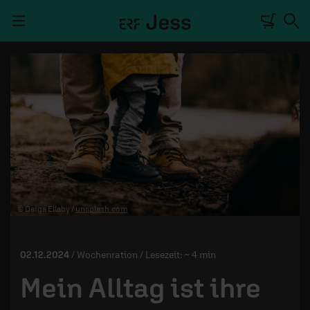
Navigation überspringen
TALKWERK
REPORTAGE
RADIO
DEINE APP
© Daiga Ellaby /
unsplash.com
PODCASTS
MITMACHEN
02.12.2024
/ Wochenration / Lesezeit: ~ 4 min
ÜBER UNS
Mein Alltag ist ihre