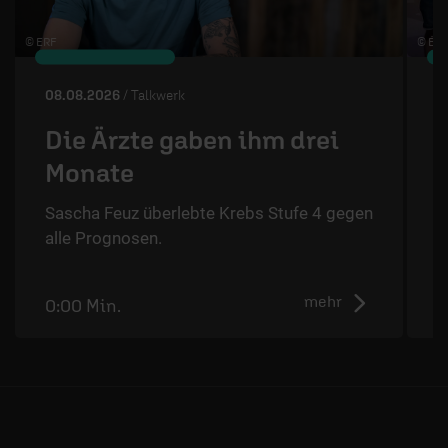
© ERF
© ÉRF
08.08.2026
/ Talkwerk
0
Die Ärzte gaben ihm drei
Monate
Sascha Feuz überlebte Krebs Stufe 4 gegen
T
alle Prognosen.
N
mehr
0:00 Min.
5