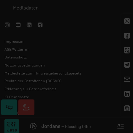
Mediadaten
Impressum
AGB/Widerruf
Datenschutz
Nutzungsbedingungen
Meldestelle zum Hinweisgeberschutzgesetz
Rechte der Betroffenen (DSGVO)
Erklärung zur Barrierefreiheit
KI Grundsätze
© 2026 ERF
Jordans
–
Blessing Offor
erk
Jess
Plus