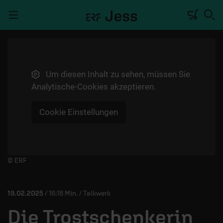
Navigation überspringen
Um diesen Inhalt zu sehen, müssen Sie
TALKWERK
Analytische-Cookies akzeptieren.
REPORTAGE
Cookie Einstellungen
RADIO
DEINE APP
PODCASTS
Player starten/anhalten
© ERF
MITMACHEN
19.02.2025
/ 16:18 Min. / Talkwerk
ÜBER UNS
Die Trostschenkerin