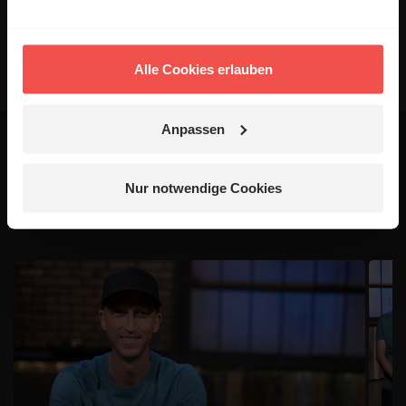
Absenden
Alle Cookies erlauben
Anpassen
Das könnte dich auch
Nur notwendige Cookies
interessieren
1 / 4