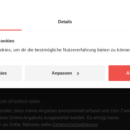
Details
Cookies
kies, um dir die bestmögliche Nutzererfahrung bieten zu könn
 veröffentlicht.
ies
Anpassen
A
t öffentlich teilen.
standen, dass meine Angaben anonymisiert erfasst und zum Zwe
res Online-Angebots ausgewertet werden. Es erfolgt keine
n an Dritte. Näheres siehe
Datenschutzerklärung
.