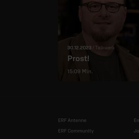
30.12.2023
/ Talkwerk
Prost!
15:09 Min.
ERF Antenne
E
ERF Community
Jo