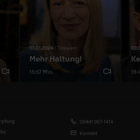
01.01.2024
/ Talkwerk
03.
Mehr Haltung!
Ke
15:57 Min.
19:
mpfang
06441 957-1414
bs
Kontakt