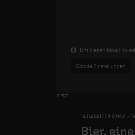
Um diesen Inhalt zu se
Cookie Einstellungen
Player starten/anhalten
© ERF
19.11.2021
/ 54:23 Min. / 
Bier, ein