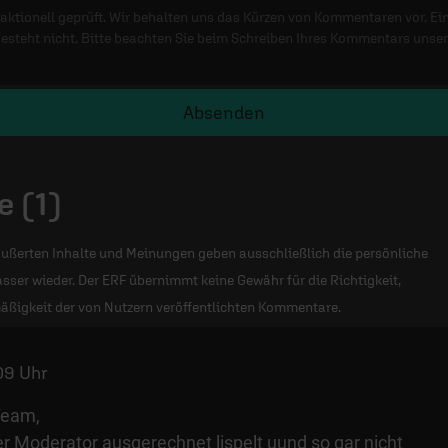
ktionell geprüft. Wir behalten uns das Kürzen von Kommentaren vor. Ei
besteht nicht. Bitte beachten Sie beim Schreiben Ihres Kommentars unse
Absenden
 (1)
ußerten Inhalte und Meinungen geben ausschließlich die persönliche
sser wieder. Der ERF übernimmt keine Gewähr für die Richtigkeit,
äßigkeit der von Nutzern veröffentlichten Kommentare.
09 Uhr
Team,
r Moderator ausgerechnet lispelt uund so gar nicht