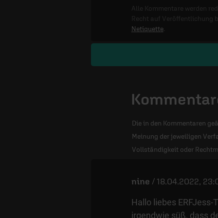
Alle Kommentare werden reda
Recht auf Veröffentlichung 
Netiquette
.
Kommentare
Die in den Kommentaren geä
Meinung der jeweiligen Verfa
Vollständigkeit oder Rechtm
nine
/
18.04.2022, 23:
Hallo liebes ERFJess-
irgendwie süß, dass de