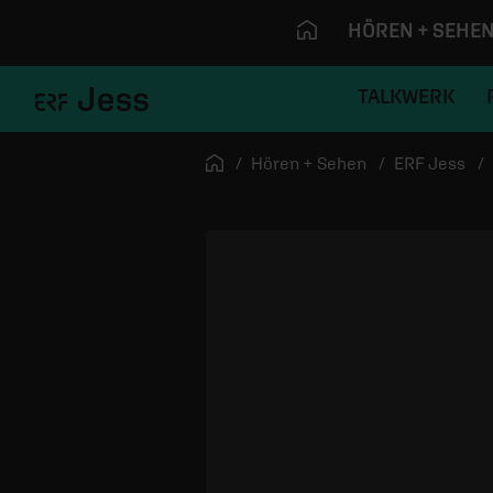
HÖREN + SEHE
TALKWERK
Navigation überspringen
Startseite
Hören + Sehen
ERF Jess