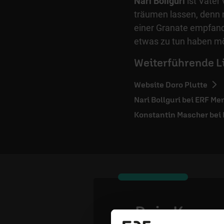
Nari Bollguri
ist Vater 
träumen lassen, denn 
einer Granate empfand 
etwas zu tun haben m
Weiterführende L
Website Doro Plutte
Nari Bollguri bei ERF Me
Konstantin Mascher bei
Dein Komm