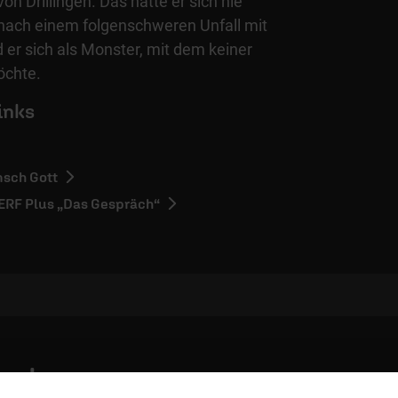
von Drillingen. Das hätte er sich nie
nach einem folgenschweren Unfall mit
er sich als Monster, mit dem keiner
öchte.
inks
nsch Gott
 ERF Plus „Das Gespräch“
entar