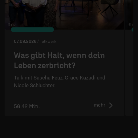
© ÉRF
© ERF
07.08.2026
/ Talkwerk
0
Was gibt Halt, wenn dein
Leben zerbricht?
Talk mit Sascha Feuz, Grace Kazadi und
M
Nicole Schluchter.
M
u
mehr
56:42 Min.
0