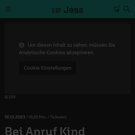
Navigation überspringen
Um diesen Inhalt zu sehen, müssen Sie
TALKWERK
Analytische-Cookies akzeptieren.
REPORTAGE
Cookie Einstellungen
RADIO
DEINE APP
PODCASTS
Player starten/anhalten
© ERF
MITMACHEN
18.10.2023
/ 18:29 Min. / Talkwerk
ÜBER UNS
Bei Anruf Kind