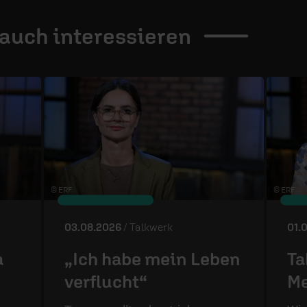
 auch
interessieren
© ERF
© ERF
03.08.2026
/ Talkwerk
01.
a
„Ich habe mein Leben
Ta
verflucht“
Me