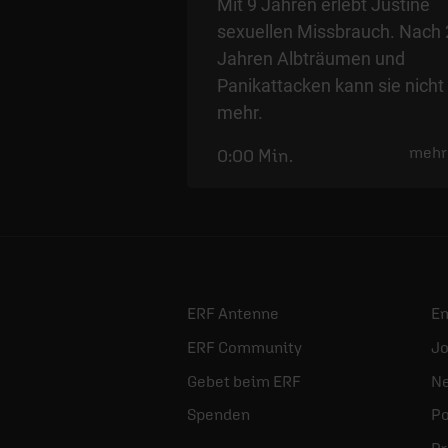
Mit 9 Jahren erlebt Justine
sexuellen Missbrauch. Nach 
Jahren Albträumen und
Panikattacken kann sie nicht
mehr.
mehr
0:00 Min.
ERF Antenne
E
ERF Community
Jo
Gebet beim ERF
Ne
Spenden
Po
Pr