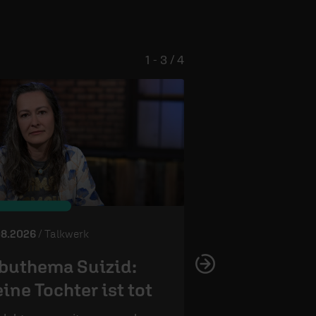
1 - 3 / 4
© ERF
08.2026
/ Talkwerk
31.07.2026
/ Talkwerk
buthema Suizid:
Was, wenn D
ine Tochter ist tot
unaussprechl