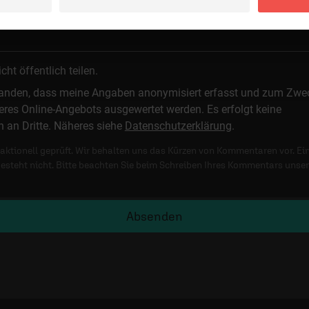
t öffentlich teilen.
standen, dass meine Angaben anonymisiert erfasst und zum Zwe
res Online-Angebots ausgewertet werden. Es erfolgt keine
n an Dritte. Näheres siehe
Datenschutzerklärung
.
ktionell geprüft. Wir behalten uns das Kürzen von Kommentaren vor. Ei
besteht nicht. Bitte beachten Sie beim Schreiben Ihres Kommentars unse
Absenden