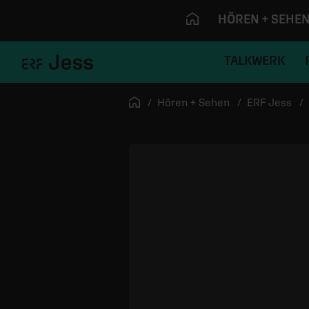
HÖREN + SEHE
TALKWERK
Navigation überspringen
Startseite
Hören + Sehen
ERF Jess