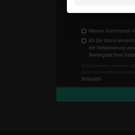
Meinen Kommentar nich
Ich bin damit einver
der Verbesserung unse
Weitergabe Ihrer Date
Alle Kommentare werden reda
Recht auf Veröffentlichung 
Netiquette
.