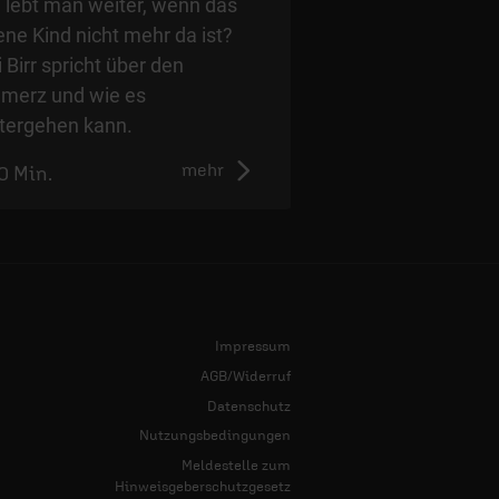
 lebt man weiter, wenn das
Talk mit Kati Birr, J
ene Kind nicht mehr da ist?
Rübeling und Tamar
i Birr spricht über den
Mohasel.
merz und wie es
tergehen kann.
mehr
0 Min.
0:00 Min.
Impressum
AGB/Widerruf
Datenschutz
Nutzungsbedingungen
Meldestelle zum
Hinweisgeberschutzgesetz