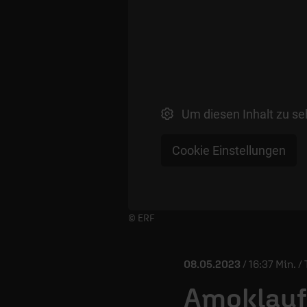
Um diesen Inhalt zu se
Cookie Einstellungen
Player starten/anhalten
© ERF
08.05.2023
/ 16:37 Min. 
Amoklauf