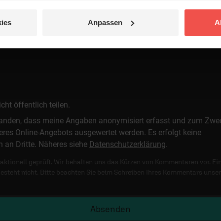
ies
Anpassen
A
 veröffentlicht.
t öffentlich teilen.
standen, dass meine Angaben anonymisiert erfasst und zum Zwe
res Online-Angebots ausgewertet werden. Es erfolgt keine
n an Dritte. Näheres siehe
Datenschutzerklärung
.
ktionell geprüft. Wir behalten uns das Kürzen von Kommentaren vor. Ei
besteht nicht. Bitte beachten Sie beim Schreiben Ihres Kommentars unse
Absenden