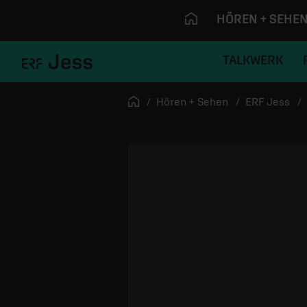
HÖREN + SEHE
TALKWERK
Navigation überspringen
Startseite
Hören + Sehen
ERF Jess