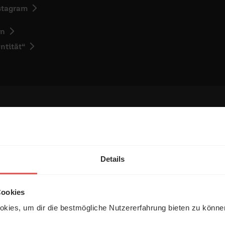
nstagram
en
ntität“
entar
Details
Cookies
kies, um dir die bestmögliche Nutzererfahrung bieten zu könn