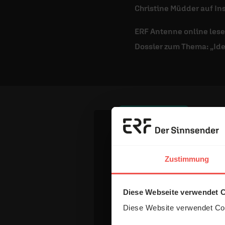
Christine Müdder auf I
ERF Antenne online les
Dossier zum Thema: „Ide
Dein Komm
Zustimmung
Name:
Diese Webseite verwendet 
Diese Website verwendet Coo
E-Mail: