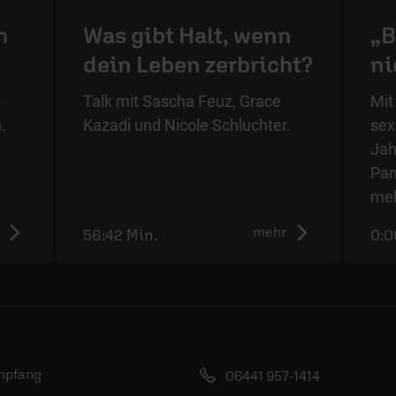
m
Was gibt Halt, wenn
„B
dein Leben zerbricht?
ni
s
Talk mit Sascha Feuz, Grace
Mit
.
Kazadi und Nicole Schluchter.
sex
Jah
Pan
meh
mehr
56:42 Min.
0:0
mpfang
06441 957-1414