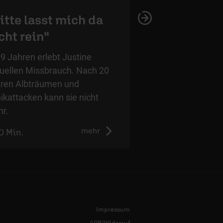
itte lasst mich da
„Ich habe m
cht rein"
verflucht“
 9 Jahren erlebt Justine
Tamara sollte abge
uellen Missbrauch. Nach 20
werden. Jeden Tag 
ren Albträumen und
Ich bin ungewollt.
ikattacken kann sie nicht
änderte, hätte sie 
r.
mehr
0 Min.
0:00 Min.
Impressum
AGB/Widerruf