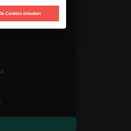
lle Cookies erlauben
ck
n
re